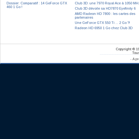
Dossier: Comparatif : 14 GeForce GTX
Club 3D: une 7970 Royal Ace à 1050 MH
460 1 Go !
Club 3D dévoile sa HD7870 Eyefinity 6
AMD Radeon HD 7800 : les cartes des
partenaires
Une GeForce GTX 550 Ti ... 2 Go ?!
Radeon HD 6950 1 Go chez Club 3D
Copyright © 1
Tous
-
A pr