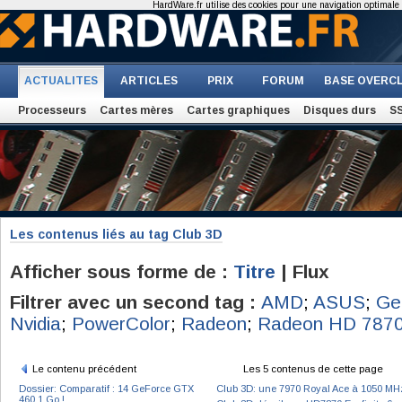
HardWare.fr utilise des cookies pour une navigation optimale et
ACTUALITES
ARTICLES
PRIX
FORUM
BASE OVERC
Processeurs
Cartes mères
Cartes graphiques
Disques durs
S
Les contenus liés au tag Club 3D
Afficher sous forme de :
Titre
| Flux
Filtrer avec un second tag :
AMD
;
ASUS
;
Ge
Nvidia
;
PowerColor
;
Radeon
;
Radeon HD 787
Le contenu précédent
Les 5 contenus de cette page
Dossier: Comparatif : 14 GeForce GTX
Club 3D: une 7970 Royal Ace à 1050 MH
460 1 Go !