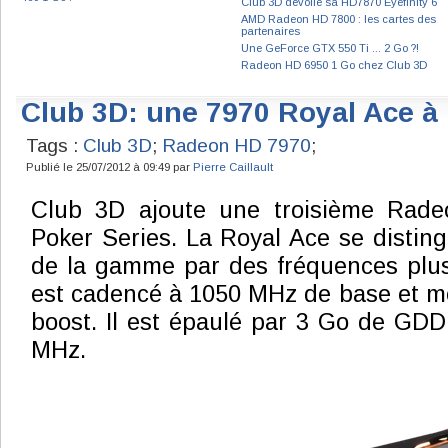
Club 3D dévoile sa HD7870 Eyefinity 6
AMD Radeon HD 7800 : les cartes des
partenaires
Une GeForce GTX 550 Ti ... 2 Go ?!
Radeon HD 6950 1 Go chez Club 3D
Club 3D: une 7970 Royal Ace à
Tags :
Club 3D
;
Radeon HD 7970
;
Publié le 25/07/2012 à 09:49 par
Pierre Caillault
Club 3D ajoute une troisième Rad
Poker Series. La Royal Ace se distin
de la gamme par des fréquences plu
est cadencé à 1050 MHz de base et m
boost. Il est épaulé par 3 Go de GD
MHz.