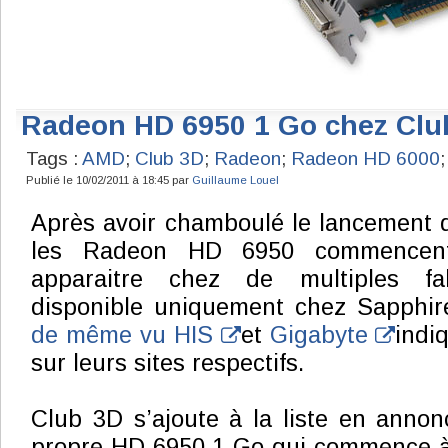
Radeon HD 6950 1 Go chez Clu
Tags :
AMD
;
Club 3D
;
Radeon
;
Radeon HD 6000
Publié le 10/02/2011 à 18:45 par
Guillaume Louel
Après avoir chamboulé le lancement 
les Radeon HD 6950 commencent
apparaitre chez de multiples fabr
disponible uniquement chez Sapphi
de même vu
HIS
et
Gigabyte
indiq
sur leurs sites respectifs.
Club 3D s’ajoute à la liste en annon
propre HD 6950 1 Go qui commence à 