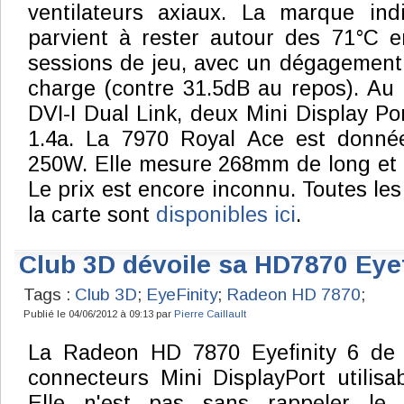
ventilateurs axiaux. La marque in
parvient à rester autour des 71°C 
sessions de jeu, avec un dégagement
charge (contre 31.5dB au repos). Au
DVI-I Dual Link, deux Mini Display Po
1.4a. La 7970 Royal Ace est donn
250W. Elle mesure 268mm de long et
Le prix est encore inconnu. Toutes les
la carte sont
disponibles ici
.
Club 3D dévoile sa HD7870 Eyef
Tags :
Club 3D
;
EyeFinity
;
Radeon HD 7870
;
Publié le 04/06/2012 à 09:13 par
Pierre Caillault
La Radeon HD 7870 Eyefinity 6 de 
connecteurs Mini DisplayPort utilisab
Elle n'est pas sans rappeler le 