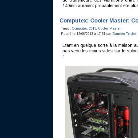
de transmettre des vibrations entre l
140mm auraient probablement été plus 
Computex: Cooler Master: Co
Tags :
Computex 2013
;
Cooler Master
;
Publié le 12/06/2013 à 17:51 par
Damien Triolet
Etant en quelque sorte à la maison au
pas venu les mains vides sur le salon
: