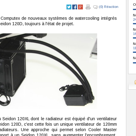
O
(0) Réaction
N
 Computex de nouveaux systèmes de watercooling intégrés
2
eidon 120D, toujours à l'état de projet.
N
1
N
1
N
 du Seidon 120XL dont le radiateur est équipé d'un ventilateur
don 120D, c'est cette fois un unique ventilateur de 120mm
radiateurs. Une approche qui permet selon Cooler Master
pport à un Seidon 120XL, sans augmenter l'encombrement.