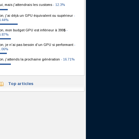
ui, mais j'attendrais les customs
- 12.3%
on, j'ai déjà un GPU équivalent ou supérieur
-
4.44%
on, mon budget GPU est inférieur à 399$
-
6.87%
on, je n'ai pas besoin d'un GPU si performant
-
1.06%
on, j'attends la prochaine génération
- 16.71%
Top articles