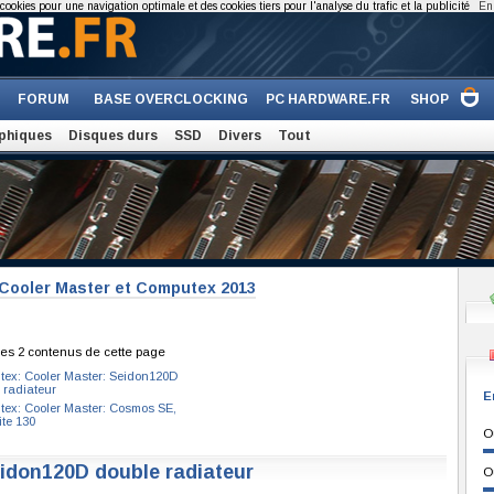
cookies pour une navigation optimale et des cookies tiers pour l'analyse du trafic et la publicité
En 
FORUM
BASE OVERCLOCKING
PC HARDWARE.FR
SHOP
phiques
Disques durs
SSD
Divers
Tout
 Cooler Master et Computex 2013
es 2 contenus de cette page
ex: Cooler Master: Seidon120D
 radiateur
E
ex: Cooler Master: Cosmos SE,
ite 130
O
idon120D double radiateur
O