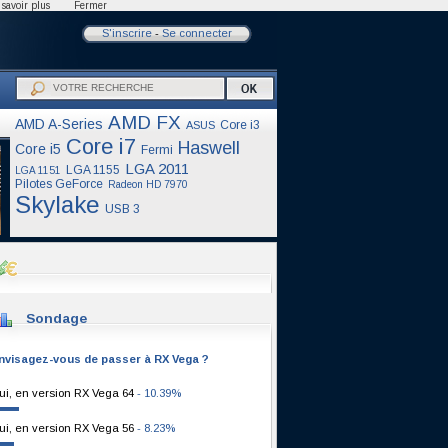
savoir plus
Fermer
S'inscrire
-
Se connecter
AMD FX
AMD A-Series
Core i3
ASUS
Core i7
Haswell
Core i5
Fermi
LGA 2011
LGA 1155
LGA 1151
Pilotes GeForce
Radeon HD 7970
Skylake
USB 3
Sondage
nvisagez-vous de passer à RX Vega ?
ui, en version RX Vega 64
- 10.39%
ui, en version RX Vega 56
- 8.23%