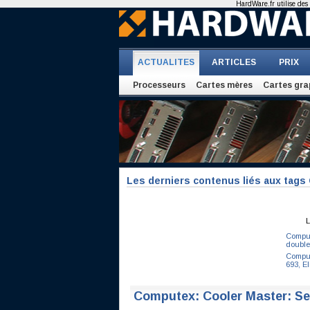
HardWare.fr utilise des 
ACTUALITES
ARTICLES
PRIX
Processeurs
Cartes mères
Cartes gra
Les derniers contenus liés aux tags
L
Comput
double
Comput
693, El
Computex: Cooler Master: Se