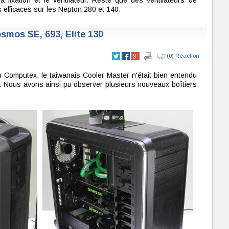
a fixation et le ventilateur. Reste que des ventilateurs de
efficaces sur les Nepton 280 et 140.
smos SE, 693, Elite 130
(0) Réaction
 Computex, le taiwanais Cooler Master n'était bien entendu
. Nous avons ainsi pu observer plusieurs nouveaux boîtiers