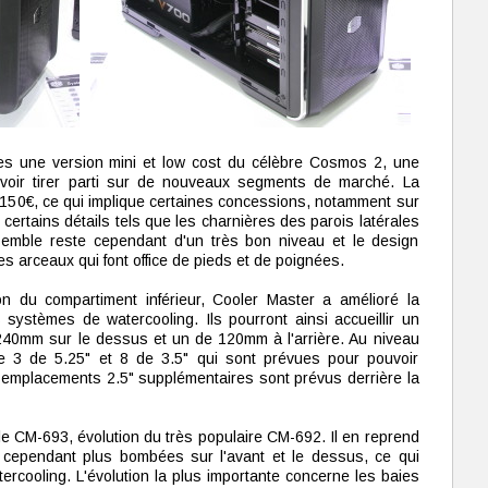
s une version mini et low cost du célèbre Cosmos 2, une
voir tirer parti sur de nouveaux segments de marché. La
à 150€, ce qui implique certaines concessions, notamment sur
et certains détails tels que les charnières des parois latérales
nsemble reste cependant d'un très bon niveau et le design
s arceaux qui font office de pieds et de poignées.
on du compartiment inférieur, Cooler Master a amélioré la
systèmes de watercooling. Ils pourront ainsi accueillir un
240mm sur le dessus et un de 120mm à l'arrière. Au niveau
ve 3 de 5.25" et 8 de 3.5" qui sont prévues pour pouvoir
 emplacements 2.5" supplémentaires sont prévus derrière la
e CM-693, évolution du très populaire CM-692. Il en reprend
s cependant plus bombées sur l'avant et le dessus, ce qui
watercooling. L'évolution la plus importante concerne les baies