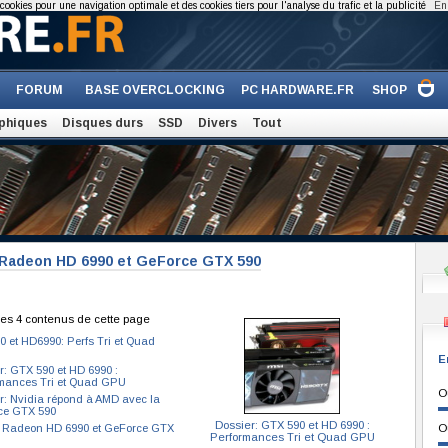
cookies pour une navigation optimale et des cookies tiers pour l'analyse du trafic et la publicité
En 
FORUM
BASE OVERCLOCKING
PC HARDWARE.FR
SHOP
phiques
Disques durs
SSD
Divers
Tout
s Radeon HD 6990 et GeForce GTX 590
es 4 contenus de cette page
 et HD6990: Perfs Tri et Quad
E
r: GTX 590 et HD 6990 :
mances Tri et Quad GPU
O
r: Nvidia répond à AMD avec la
ce GTX 590
Dossier: GTX 590 et HD 6990 :
 Radeon HD 6990 et GeForce GTX
O
Performances Tri et Quad GPU