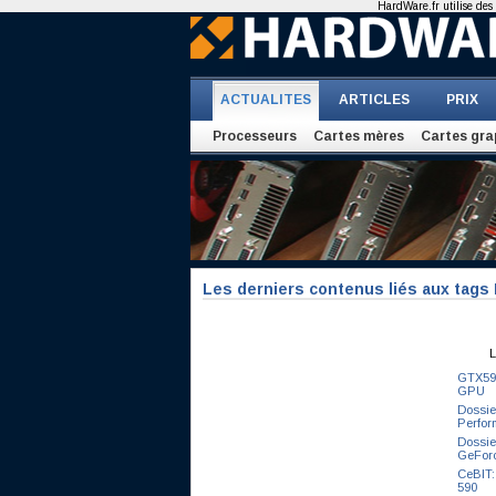
HardWare.fr utilise des 
ACTUALITES
ARTICLES
PRIX
Processeurs
Cartes mères
Cartes gra
Les derniers contenus liés aux tag
L
GTX590
GPU
Dossie
Perfor
Dossie
GeFor
CeBIT:
590