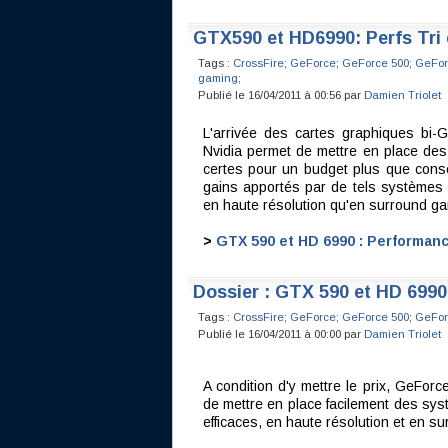
GTX590 et HD6990: Perfs Tri
Tags :
CrossFire
;
GeForce
;
GeForce 500
;
GeFor
gaming
;
Publié le 16/04/2011 à 00:56 par
Damien Triolet
L'arrivée des cartes graphiques bi
Nvidia permet de mettre en place de
certes pour un budget plus que cons
gains apportés par de tels systèmes a
en haute résolution qu'en surround gam
>
GTX 590 et HD 6990 : Performan
Dossier : GTX 590 et HD 699
Tags :
CrossFire
;
GeForce
;
GeForce 500
;
GeFor
Publié le 16/04/2011 à 00:00 par
Damien Triolet
A condition d'y mettre le prix, GeF
de mettre en place facilement des sys
efficaces, en haute résolution et en su