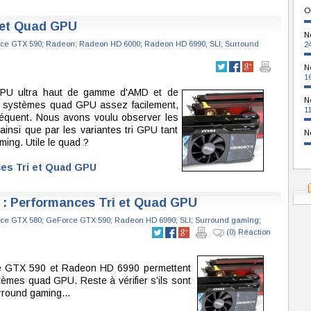
O
 et Quad GPU
N
ce GTX 590
;
Radeon
;
Radeon HD 6000
;
Radeon HD 6990
;
SLI
;
Surround
2
N
1
-GPU ultra haut de gamme d'AMD et de
N
s systèmes quad GPU assez facilement,
1
équent. Nous avons voulu observer les
insi que par les variantes tri GPU tant
N
ing. Utile le quad ?
ces Tri et Quad GPU
0 : Performances Tri et Quad GPU
ce GTX 580
;
GeForce GTX 590
;
Radeon HD 6990
;
SLI
;
Surround gaming
;
(0) Réaction
orce GTX 590 et Radeon HD 6990 permettent
tèmes quad GPU. Reste à vérifier s'ils sont
rround gaming...