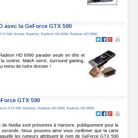
MD avec la GeForce GTX 590
GTX 590
;
Nvidia
;
Radeon
;
Radeon HD 6000
;
Radeon HD 6990
;
a Radeon HD 6990 parader seule en tête et
a contrer. Match serré, surround gaming,
u menu de notre dossier !
eForce GTX 590
rce GTX 590
;
Radeon
;
Radeon HD 6000
;
Radeon HD 6990
;
t de Nvidia sont présentes à Hanovre, publiquement pour la
a seconde. Nous pouvons ainsi vous confirmer que la carte
laquelle les rumeurs attribuent le nom de GeForce GTX 590