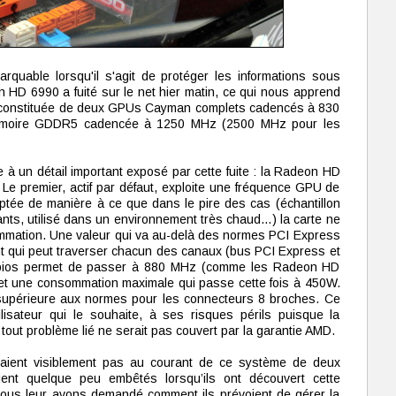
rquable lorsqu'il s'agit de protéger les informations sous
 HD 6990 a fuité sur le net hier matin, ce qui nous apprend
era constituée de deux GPUs Cayman complets cadencés à 830
moire GDDR5 cadencée à 1250 MHz (2500 MHz pour les
 à un détail important exposé par cette fuite : la Radeon HD
 Le premier, actif par défaut, exploite une fréquence GPU de
tée de manière à ce que dans le pire des cas (échantillon
tants, utilisé dans un environnement très chaud…) la carte ne
ation. Une valeur qui va au-delà des normes PCI Express
ant qui peut traverser chacun des canaux (bus PCI Express et
 bios permet de passer à 880 MHz (comme les Radeon HD
 et une consommation maximale qui passe cette fois à 450W.
 supérieure aux normes pour les connecteurs 8 broches. Ce
ilisateur qui le souhaite, à ses risques périls puisque la
 tout problème lié ne serait pas couvert par la garantie AMD.
étaient visiblement pas au courant de ce système de deux
ient quelque peu embêtés lorsqu’ils ont découvert cette
nous leur avons demandé comment ils prévoient de gérer la