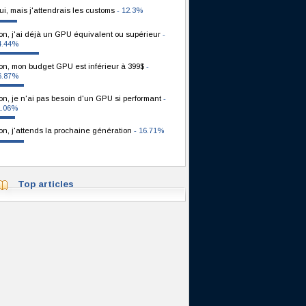
ui, mais j'attendrais les customs
- 12.3%
on, j'ai déjà un GPU équivalent ou supérieur
-
4.44%
on, mon budget GPU est inférieur à 399$
-
6.87%
on, je n'ai pas besoin d'un GPU si performant
-
1.06%
on, j'attends la prochaine génération
- 16.71%
Top articles