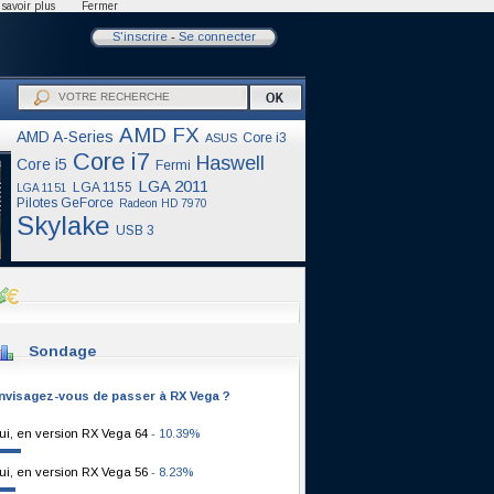
savoir plus
Fermer
S'inscrire
-
Se connecter
AMD FX
AMD A-Series
Core i3
ASUS
Core i7
Haswell
Core i5
Fermi
LGA 2011
LGA 1155
LGA 1151
Pilotes GeForce
Radeon HD 7970
Skylake
USB 3
Sondage
nvisagez-vous de passer à RX Vega ?
ui, en version RX Vega 64
- 10.39%
ui, en version RX Vega 56
- 8.23%