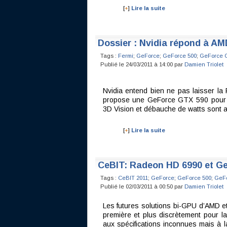
[
+
]
Lire la suite
Dossier : Nvidia répond à A
Tags :
Fermi
;
GeForce
;
GeForce 500
;
GeForce 
Publié le 24/03/2011 à 14:00 par
Damien Triolet
Nvidia entend bien ne pas laisser l
propose une GeForce GTX 590 pour l
3D Vision et débauche de watts sont a
[
+
]
Lire la suite
CeBIT: Radeon HD 6990 et G
Tags :
CeBIT 2011
;
GeForce
;
GeForce 500
;
GeFo
Publié le 02/03/2011 à 00:50 par
Damien Triolet
Les futures solutions bi-GPU d’AMD e
première et plus discrètement pour l
aux spécifications inconnues mais à 