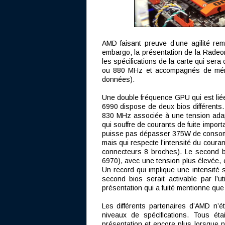
AMD faisant preuve d’une agilité rema
embargo, la présentation de la Radeon
les spécifications de la carte qui s
ou 880 MHz et accompagnés de mé
données).
Une double fréquence GPU qui est liée
6990 dispose de deux bios différents.
830 MHz associée à une tension adap
qui souffre de courants de fuite impor
puisse pas dépasser 375W de consomm
mais qui respecte l’intensité du cour
connecteurs 8 broches). Le second
6970), avec une tension plus élevée,
Un record qui implique une intensité
second bios serait activable par l’ut
présentation qui a fuité mentionne que
Les différents partenaires d’AMD n’
niveaux de spécifications. Tous éta
présentation et encore plus lorsque 