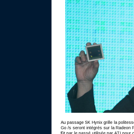
Au passage SK Hynix grille la polite
Go /s seront intégrés sur la Radeon 
fût par le passé utilisée par ATI pou