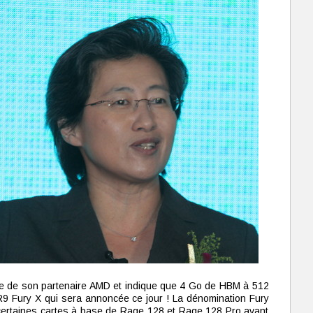
sse de son partenaire AMD et indique que 4 Go de HBM à 512
R9 Fury X qui sera annoncée ce jour ! La dénomination Fury
r certaines cartes à base de Rage 128 et Rage 128 Pro avant