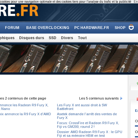
cookies pour une navigation optimale et des cookies tiers pour l'analyse du trafic et la publicité
En 
FORUM
BASE OVERCLOCKING
PC HARDWARE.FR
SHOP
phiques
Disques durs
SSD
Divers
Tout
es 2 contenus de cette page
Les 5 contenus suivants
nonce les Radeon R9 Fury X,
Les Fury X ont aussi droit à SW
t Nano
Battlefront
E
ix annonce la R9 Fury X d'AMD
Asetek demande l'arrêt des ventes de
Fury X
O
Focus: CrossFire et Radeon R9 Fury X,
Fiji vs GM200, round 2 !
Dossier: AMD Radeon R9 Fury X : le GPU
O
Fiji et sa mémoire HBM en test