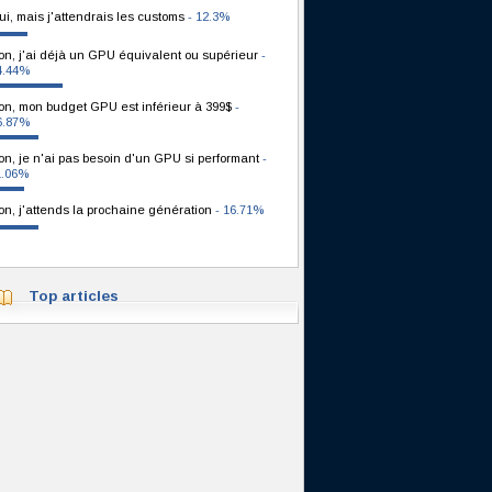
ui, mais j'attendrais les customs
- 12.3%
on, j'ai déjà un GPU équivalent ou supérieur
-
4.44%
on, mon budget GPU est inférieur à 399$
-
6.87%
on, je n'ai pas besoin d'un GPU si performant
-
1.06%
on, j'attends la prochaine génération
- 16.71%
Top articles