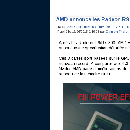
AMD annonce les Radeon R9 F
Tags :
AMD
;
Fiji
;
HBM
;
R9 Fury
;
R9 Fury X
;
R9 N
Publié le 16/06/2015 à 19:23 par
Damien Triolet
Après les Radeon R9/R7 300, AMD vie
aussi aucune spécification détaillée n
Ces 3 cartes sont basées sur le GPU Fi
nouveau record. A comparer aux 6.3 
Nvidia. AMD parle d'améliorations de 
support de la mémoire HBM.