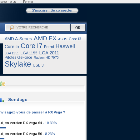
savoir plus
Fermer
S'inscrire
-
Se connecter
AMD FX
AMD A-Series
Core i3
ASUS
Core i7
Haswell
Core i5
Fermi
LGA 2011
LGA 1155
LGA 1151
Pilotes GeForce
Radeon HD 7970
Skylake
USB 3
Sondage
nvisagez-vous de passer à RX Vega ?
ui, en version RX Vega 64
- 10.39%
ui, en version RX Vega 56
- 8.23%