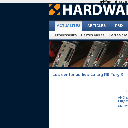
HardWare.fr utilise des 
ACTUALITES
ARTICLES
PRIX
Processeurs
Cartes mères
Cartes gra
Les contenus liés au tag R9 Fury X
L
AMD an
Fury e
SK Hyn