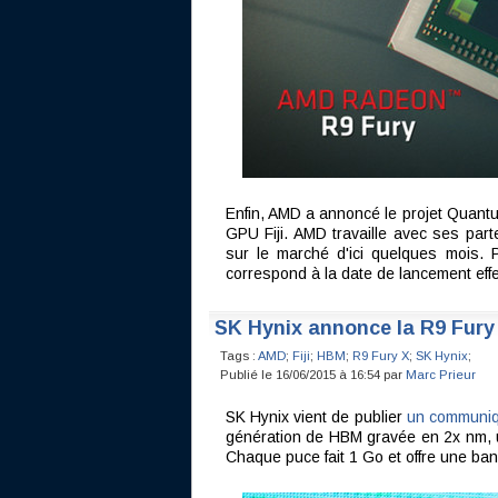
Enfin, AMD a annoncé le projet Quantu
GPU Fiji. AMD travaille avec ses par
sur le marché d'ici quelques mois. P
correspond à la date de lancement effe
SK Hynix annonce la R9 Fury
Tags :
AMD
;
Fiji
;
HBM
;
R9 Fury X
;
SK Hynix
;
Publié le 16/06/2015 à 16:54 par
Marc Prieur
SK Hynix vient de publier
un communi
génération de HBM gravée en 2x nm, 
Chaque puce fait 1 Go et offre une ba