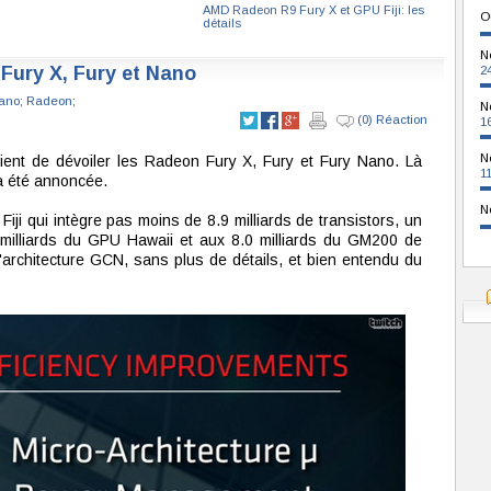
AMD Radeon R9 Fury X et GPU Fiji: les
O
détails
N
ury X, Fury et Nano
2
ano
;
Radeon
;
N
(0) Réaction
1
N
nt de dévoiler les Radeon Fury X, Fury et Fury Nano. Là
1
'a été annoncée.
N
ji qui intègre pas moins de 8.9 milliards de transistors, un
milliards du GPU Hawaii et aux 8.0 milliards du GM200 de
l'architecture GCN, sans plus de détails, et bien entendu du