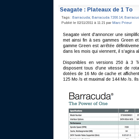
Seagate : Plateaux de 1 To
Tags :
Barracuda
;
Barracuda 7200.14
;
Barracu
Publié le 02/11/2011 à 11:21 par
Marc Prieur
Seagate vient d'annoncer une simplif
met ainsi fin à ses gammes Green e
gamme Green est arrêtée définitiveme
dans les mois qui viennent, il s'agira 
Disponibles en versions 250 à 3 T
disposent tous d'une vitesse de rot
dotées de 16 Mo de cache et affichen
125 Mo /s et maximal de 144 Mo /s. Ils