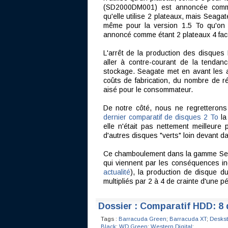
(SD2000DM001) est annoncée comme
qu'elle utilise 2 plateaux, mais Seagat
même pour la version 1.5 To qu'on a
annoncé comme étant 2 plateaux 4 fac
L'arrêt de la production des disques
aller à contre-courant de la tendan
stockage. Seagate met en avant les a
coûts de fabrication, du nombre de réf
aisé pour le consommateur.
De notre côté, nous ne regretterons
dernier comparatif de disques 2 To
la
elle n'était pas nettement meilleure
d'autres disques "verts" loin devant 
Ce chamboulement dans la gamme Seaga
qui viennent par les conséquences in
actualité
), la production de disque du
multipliés par 2 à 4 de crainte d'une p
Dossier : Comparatif HDD: 8 
Tags :
Barracuda Green
;
Barracuda XT
;
Deskst
Black
;
WD Green
;
Western Digital
;