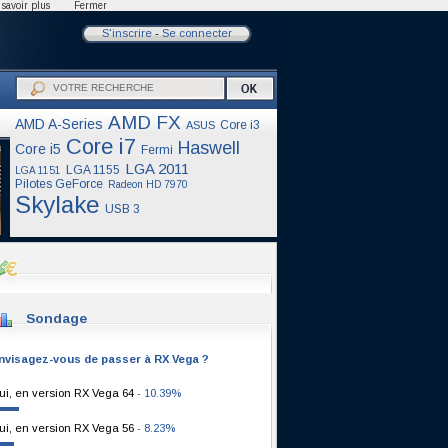
savoir plus
Fermer
S'inscrire
-
Se connecter
AMD FX
AMD A-Series
Core i3
ASUS
Core i7
Haswell
Core i5
Fermi
LGA 2011
LGA 1155
LGA 1151
Pilotes GeForce
Radeon HD 7970
Skylake
USB 3
Sondage
nvisagez-vous de passer à RX Vega ?
ui, en version RX Vega 64
- 10.39%
ui, en version RX Vega 56
- 8.23%