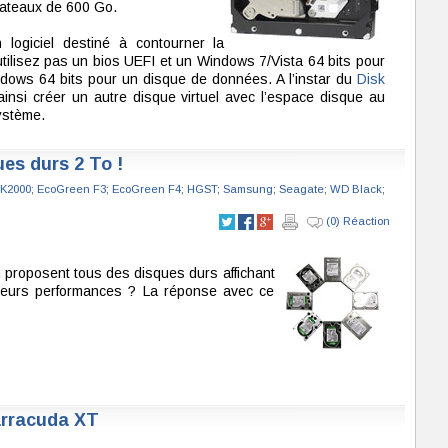
lateaux de 600 Go.
 logiciel destiné à contourner la
n’utilisez pas un bios UEFI et un Windows 7/Vista 64 bits pour
dows 64 bits pour un disque de données. A l’instar du
Disk
insi créer un autre disque virtuel avec l’espace disque au
système.
ues durs 2 To !
7K2000
;
EcoGreen F3
;
EcoGreen F4
;
HGST
;
Samsung
;
Seagate
;
WD Black
;
(0) Réaction
 proposent tous des disques durs affichant
 leurs performances ? La réponse avec ce
arracuda XT