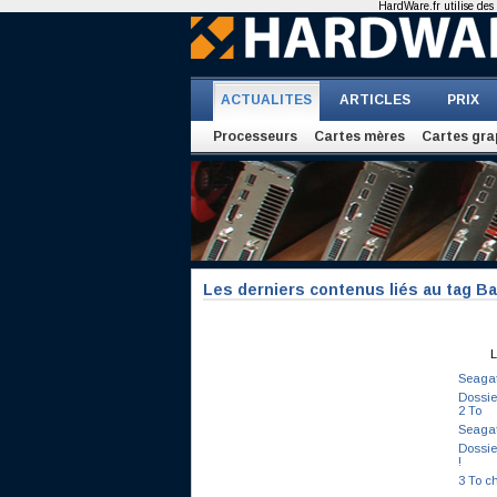
HardWare.fr utilise des 
ACTUALITES
ARTICLES
PRIX
Processeurs
Cartes mères
Cartes gra
Les derniers contenus liés au tag B
L
Seagat
Dossie
2 To
Seagat
Dossie
!
3 To c