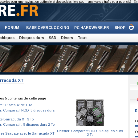
cookies pour une navigation optimale et des cookies tiers pour l'analyse du trafic et la publicité
En 
FORUM
BASE OVERCLOCKING
PC HARDWARE.FR
SHOP
phiques
Disques durs
SSD
Divers
Tout
arracuda XT
es 5 contenus de cette page
e : Plateaux de 1 To
r: Comparatif HDD: 8 disques durs
E
e Barracuda XT 3 To
O
r: Comparatif : 9 disques durs 2 To
Dossier: Comparatif HDD: 8 disques durs
O
hez Seagate avec le Barracuda XT
2 To