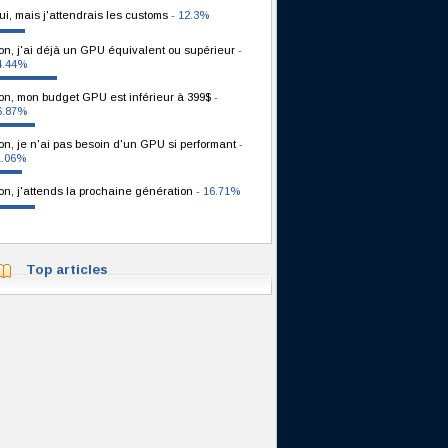
ui, mais j'attendrais les customs
- 12.3%
on, j'ai déjà un GPU équivalent ou supérieur
-
4.44%
on, mon budget GPU est inférieur à 399$
-
6.87%
on, je n'ai pas besoin d'un GPU si performant
-
1.06%
on, j'attends la prochaine génération
- 16.71%
Top articles