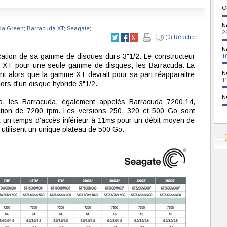
O
N
da Green
;
Barracuda XT
;
Seagate
;
2
(0) Réaction
N
ication de sa gamme de disques durs 3"1/2. Le constructeur
1
t XT pour une seule gamme de disques, les Barracuda. La
N
nt alors que la gamme XT devrait pour sa part réapparaitre
1
alors d'un disque hybride 3"1/2.
N
o, les Barracuda, également appelés Barracuda 7200.14,
ation de 7200 tpm. Les versions 250, 320 et 500 Go sont
t un temps d'accès inférieur à 11ms pour un débit moyen de
 utilisent un unique plateau de 500 Go.