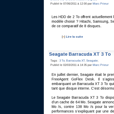
Publié le 07/06/2011 à 12:00 par
Marc Prieur
Les HDD de 2 To offrent actuellement le
modèle choisir ? Hitachi, Samsung, Se
de ce comparatif de 8 disques.
[
+
]
Lire la suite
Seagate Barracuda XT 3 To
Tags :
3 To
;
Barracuda XT
;
Seagate
;
Publié le 02/03/2011 à 14:35 par
Marc Prieur
En juillet dernier, Seagate était le pr
FreeAgent GoFlex Desk. Il s’agiss
embarquant un Barracuda XT 3 To qui 
tant que disque interne. C’est désorma
Le Seagate Barracuda XT 3 To dispo
d’un cache de 64 Mo. Seagate annonc
Mo /s, contre 138 Mo /s pour la ve
performances s’expliquant par une den