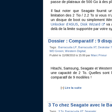
passe de plateaux de 500 Go à des p
Il faut noter que Seagate fournit un
limitation des 2 Tio / 2.2 To si vous 
un disque de boot ou simplement Win
Unlocker d’ASUS
,
Disk Wizard
va a
delà de la limite supportée par votre 
Dossier : Comparatif : 9 disq
Tags :
Barracuda LP
;
Barracuda XT
;
Deskstar 
WD Green
;
Western Digital
;
Publié le 11/08/2010 à 15:00 par
Marc Prieur
Hitachi, Samsung, Seagate et Western
une capacité de 2 To. Quelles sont
comparatif de 9 modèles !
[
+
]
Lire la suite
3 To chez Seagate avec le B
Tags :
3 To
;
Barracuda XT
;
Seagate
;