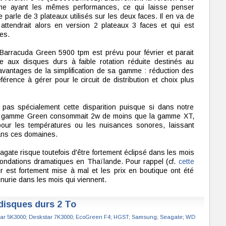
 ayant les mêmes performances, ce qui laisse penser
e parle de 3 plateaux utilisés sur les deux faces. Il en va de
ttendrait alors en version 2 plateaux 3 faces et qui est
es.
 Barracuda Green 5900 tpm est prévu pour février et parait
ce aux disques durs à faible rotation réduite destinés au
vantages de la simplification de sa gamme : réduction des
érence à gérer pour le circuit de distribution et choix plus
 pas spécialement cette disparition puisque si dans notre
 gamme Green consommait 2w de moins que la gamme XT,
 pour les températures ou les nuisances sonores, laissant
dans ces domaines.
te risque toutefois d'être fortement éclipsé dans les mois
ondations dramatiques en Thaïlande. Pour rappel (cf.
cette
r est fortement mise à mal et les prix en boutique ont été
énurie dans les mois qui viennent.
disques durs 2 To
ar 5K3000
;
Deskstar 7K3000
;
EcoGreen F4
;
HGST
;
Samsung
;
Seagate
;
WD