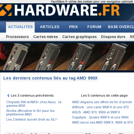
HardWare.fr utilise des cookies pour une navigation optimale et
ACTUALITES
ARTICLES
PRIX
FORUM
BASE OVERC
Processeurs
Cartes mères
Cartes graphiques
Disques durs
S
Les derniers contenus liés au tag AMD 990X
Les 3 contenus précédents
Les 5 contenus de cette page
Chipsets 900 et AM3+ chez Asus : la
AMD dégaine ses offres de fin d'année
gamme M5A
ASRock : une carte 990FX et une 970
Nvidia officialise le SLI pour les
ASUS : AMD 970, 990X et 990FX
plateformes AMD
Gigabyte : Quatre 990FX et une 990X
Les Zambezi auront droit au SLI !
AMD lance ses AMD 990FX, 990X et 970