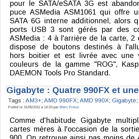
pour le SATA/eSATA 3G est abandon
puce ASMedia ASM1061 qui offre 
SATA 6G interne additionnel, alors 
ports USB 3 sont gérés par des con
ASMedia : 4 à l'arrière de la carte, 2 
dispose de boutons destinés à l'al
hors boitier et est livrée avec une
couleurs de la gamme "ROG", Kaspe
DAEMON Tools Pro Standard.
Gigabyte : Quatre 990FX et un
Tags :
AM3+
;
AMD 990FX
;
AMD 990X
;
Gigabyte
;
Publié le 31/05/2011 à 10:03 par
Marc Prieur
Comme d'habitude Gigabyte multipl
cartes mères à l'occasion de la sort
900. On retrouve ainsi pas moins de 