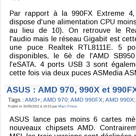
Par rapport à la 990FX Extreme 4,
dispose d'une alimentation CPU moin
au lieu de 10). On retrouve le Re
l'audio mais le réseau Gigabit est cett
une puce Realtek RTL8111E. 5 po
disponibles, le 6è de l'AMD SB950 
l'eSATA. 4 ports USB 3 sont égalem
cette fois via deux puces ASMedia A
ASUS : AMD 970, 990X et 990F
Tags :
AM3+
;
AMD 970
;
AMD 990FX
;
AMD 990X
Publié le 31/05/2011 à 16:53 par
Marc Prieur
ASUS lance pas moins 6 cartes mèr
nouveaux chipsets AMD. Contrairem