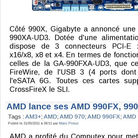
Côté 990X, Gigabyte a annoncé une s
990XA-UD3. Dotée d'une alimentati
dispose de 3 connecteurs PCI-E 
x16/x8, x8 et x4. En termes de fonctio
celles de la GA-990FXA-UD3, que ce
FireWire, de l'USB 3 (4 ports dont
l'eSATA 6G. Toutes ces cartes sup
CrossFireX le SLI.
AMD lance ses AMD 990FX, 990
Tags :
AM3+
;
AMD
;
AMD 970
;
AMD 990FX
;
AMD 
Publié le 31/05/2011 à 08:51 par
Marc Prieur
AMD a profité du Computex pour mett