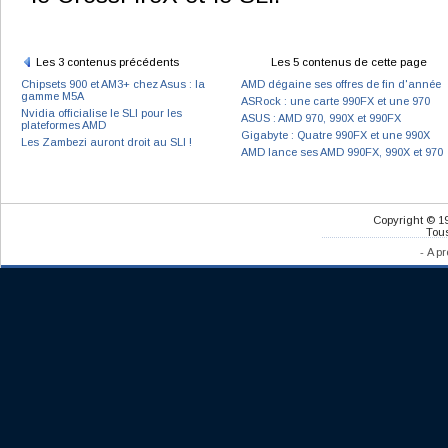
Les 3 contenus précédents
Les 5 contenus de cette page
Chipsets 900 et AM3+ chez Asus : la
AMD dégaine ses offres de fin d'année
gamme M5A
ASRock : une carte 990FX et une 970
Nvidia officialise le SLI pour les
ASUS : AMD 970, 990X et 990FX
plateformes AMD
Gigabyte : Quatre 990FX et une 990X
Les Zambezi auront droit au SLI !
AMD lance ses AMD 990FX, 990X et 970
Copyright © 1
Tous
-
A pr