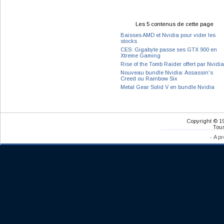
Les 5 contenus de cette page
Baisses AMD et Nvidia pour vider les
stocks
CES: Gigabyte passe ses GTX 900 en
Xtreme Gaming
Rise of the Tomb Raider offert par Nvidia
Nouveau bundle Nvidia: Assassin's
Creed ou Rainbow Six
Metal Gear Solid V en bundle Nvidia
Copyright © 1
Tous
-
A pr