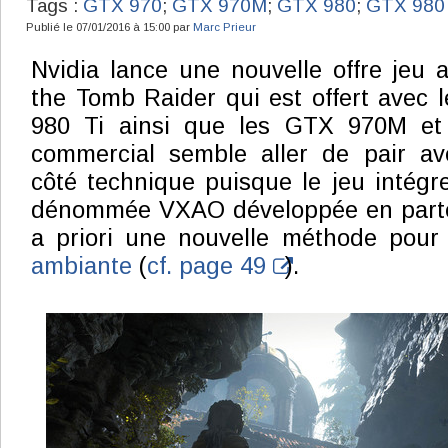
Tags :
GTX 970
;
GTX 970M
;
GTX 980
;
GTX 980 
Publié le 07/01/2016 à 15:00 par
Marc Prieur
Nvidia lance une nouvelle offre jeu a
the Tomb Raider qui est offert avec 
980 Ti ainsi que les GTX 970M et
commercial semble aller de pair av
côté technique puisque le jeu intégr
dénommée VXAO développée en parten
a priori une nouvelle méthode pour
ambiante
(
cf. page 49
).