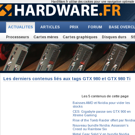
HardWare.fr utilise des cookies pour une navigation optimale et
ACTUALITES
ARTICLES
PRIX
FORUM
BASE OVERC
Processeurs
Cartes mères
Cartes graphiques
Disques durs
S
Les derniers contenus liés aux tags GTX 980 et GTX 980 Ti
Les 5 contenus de cette page
Baisses AMD et Nvidia pour vider les
stocks
CES: Gigabyte passe ses GTX 900 en
Xtreme Gaming
Rise of the Tomb Raider offert par Nvidia
Nouveau bundle Nvidia: Assassin's
Creed ou Rainbow Six
Metal Gear Solid V en bundle Nvidia