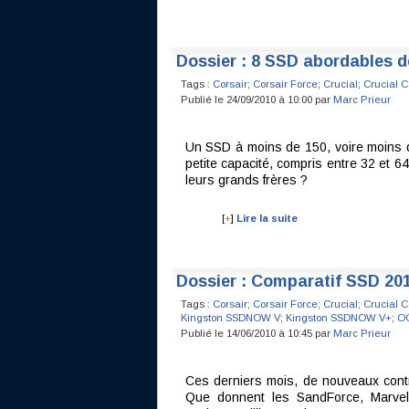
Dossier : 8 SSD abordables d
Tags :
Corsair
;
Corsair Force
;
Crucial
;
Crucial C
Publié le 24/09/2010 à 10:00 par
Marc Prieur
Un SSD à moins de 150, voire moins 
petite capacité, compris entre 32 et 
leurs grands frères ?
[
+
]
Lire la suite
Dossier : Comparatif SSD 20
Tags :
Corsair
;
Corsair Force
;
Crucial
;
Crucial C
Kingston SSDNOW V
;
Kingston SSDNOW V+
;
O
Publié le 14/06/2010 à 10:45 par
Marc Prieur
Ces derniers mois, de nouveaux contrô
Que donnent les SandForce, Marvel