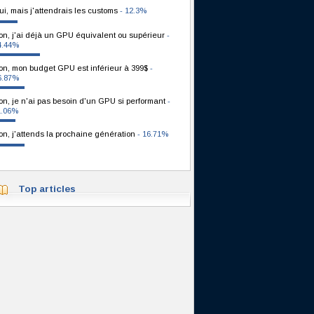
ui, mais j'attendrais les customs
- 12.3%
on, j'ai déjà un GPU équivalent ou supérieur
-
4.44%
on, mon budget GPU est inférieur à 399$
-
6.87%
on, je n'ai pas besoin d'un GPU si performant
-
1.06%
on, j'attends la prochaine génération
- 16.71%
Top articles