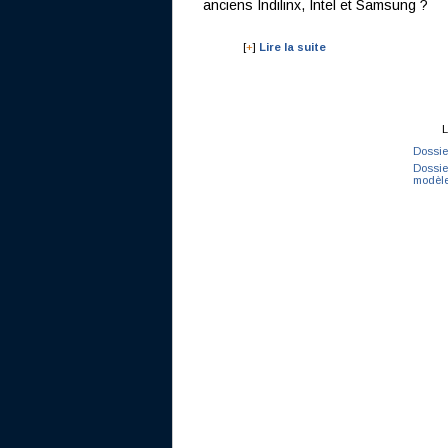
anciens Indilinx, Intel et Samsung ?
[
+
]
Lire la suite
L
Dossie
Dossie
modèl