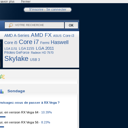
savoir plus
Fermer
S'inscrire
-
Se connecter
AMD FX
AMD A-Series
Core i3
ASUS
Core i7
Haswell
Core i5
Fermi
LGA 2011
LGA 1155
LGA 1151
Pilotes GeForce
Radeon HD 7970
Skylake
USB 3
Sondage
nvisagez-vous de passer à RX Vega ?
ui, en version RX Vega 64
- 10.39%
ui, en version RX Vega 56
- 8.23%