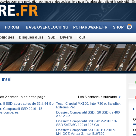
cookies pour une navigation optimale et des cookies tiers pour l'analyse du trafic et la publicité
En 
FORUM
BASE OVERCLOCKING
PC HARDWARE.FR
SHOP
phiques
Disques durs
SSD
Divers
Tout
 Intel
es 2 contenus de cette page
Les 5 contenus suivants
r: 8 SSD abordables de 32 à 64 Go
Test : Crucial MX100, Intel 730 et Sandisk
Extreme Pro
r: Comparatif SSD 2010 : 15
E
es comparés
Dossier: Comparatif SSD : 28 SSD de 480
à 512 Go
O
Dossier: Comparatif SSD 2012-2013 : 37
SSD SATA 6G 120 et 128 Go
Dossier: Comparatif SSD 2011: Crucial
O
M4, OCZ Vertex 3, Intel 510/320