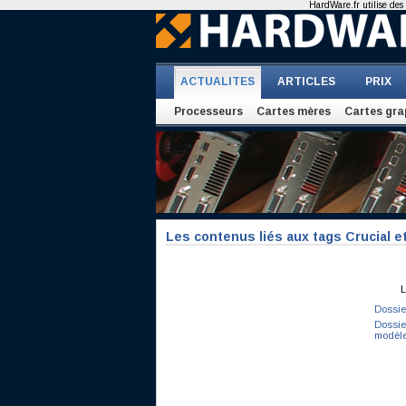
HardWare.fr utilise des 
ACTUALITES
ARTICLES
PRIX
Processeurs
Cartes mères
Cartes gra
Les contenus liés aux tags Crucial et
L
Dossie
Dossie
modèl