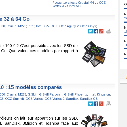
Focus: 1ers tests Crucial M4 vs OCZ
O
Vertex 3 vs Intel 510
N
e 32 à 64 Go
2
300
;
Crucial M225
;
Intel
;
Intel X25
;
OCZ
;
OCZ Agility 2
;
OCZ Onyx
;
N
1
N
1
de 100 € ? C’est possible avec les SSD de
64 Go. Que valent ces modèles par rapport à
N
10 : 15 modèles comparés
300
;
Crucial M225
;
G.Skill
;
G.Skill Falcon II
;
G.Skill Phoenix
;
Intel
;
Kingston
;
CZ
;
OCZ Summit
;
OCZ Vertex
;
OCZ Vertex 2
;
Sandisk
;
Sandisk G3
;
leurs on fait leur apparition sur les SSD.
l, SanDisk, JMicron et Toshiba face aux