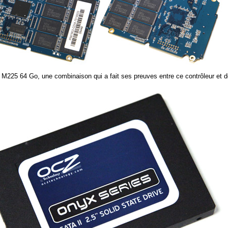
cial M225 64 Go, une combinaison qui a fait ses preuves entre ce contrôleur