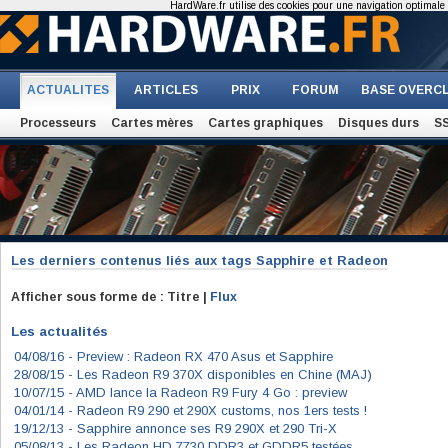
HardWare.fr utilise des cookies pour une navigation optimale et
ACTUALITES
ARTICLES
PRIX
FORUM
BASE OVERC
Processeurs
Cartes mères
Cartes graphiques
Disques durs
S
Les derniers contenus liés aux tags
Sapphire et Radeon
Afficher sous forme de : Titre |
Flux
Les actualités
04/08/16 -
Preview : Radeon RX 470 Asus et Sapphire
28/08/15 -
Les Radeon R9 370X disponibles en Chine (MAJ)
10/07/15 -
AMD lance la Radeon R9 Fury 4 Go : preview
04/01/14 -
Radeon R9 290 et 290X customs, nos 1ers tests !
19/12/13 -
Sapphire annonce ses R9 290X et 290 Tri-X
05/08/13 -
Les Radeon HD 7730 DDR3 et GDDR5 testées