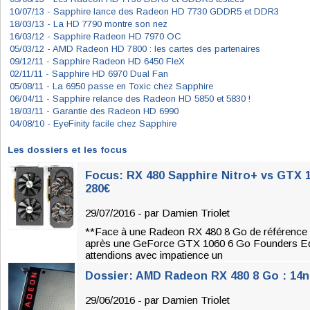
10/07/13 -
Sapphire lance des Radeon HD 7730 GDDR5 et DDR3
18/03/13 -
La HD 7790 montre son nez
16/03/12 -
Sapphire Radeon HD 7970 OC
05/03/12 -
AMD Radeon HD 7800 : les cartes des partenaires
09/12/11 -
Sapphire Radeon HD 6450 FleX
02/11/11 -
Sapphire HD 6970 Dual Fan
05/08/11 -
La 6950 passe en Toxic chez Sapphire
06/04/11 -
Sapphire relance des Radeon HD 5850 et 5830 !
18/03/11 -
Garantie des Radeon HD 6990
04/08/10 -
EyeFinity facile chez Sapphire
Les dossiers et les focus
Focus: RX 480 Sapphire Nitro+ vs GTX 
280€
29/07/2016 - par
Damien Triolet
**Face à une Radeon RX 480 8 Go de référence q
après une GeForce GTX 1060 6 Go Founders Edi
attendions avec impatience un
Dossier: AMD Radeon RX 480 8 Go : 14nm
29/06/2016 - par
Damien Triolet