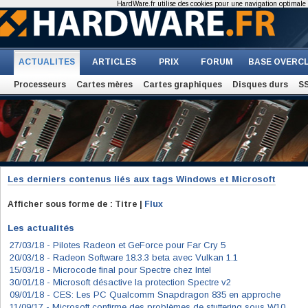
HardWare.fr utilise des cookies pour une navigation optimale et
ACTUALITES
ARTICLES
PRIX
FORUM
BASE OVERC
Processeurs
Cartes mères
Cartes graphiques
Disques durs
S
Les derniers contenus liés aux tags
Windows et Microsoft
Afficher sous forme de : Titre |
Flux
Les actualités
27/03/18 -
Pilotes Radeon et GeForce pour Far Cry 5
20/03/18 -
Radeon Software 18.3.3 beta avec Vulkan 1.1
15/03/18 -
Microcode final pour Spectre chez Intel
30/01/18 -
Microsoft désactive la protection Spectre v2
09/01/18 -
CES: Les PC Qualcomm Snapdragon 835 en approche
11/09/17 -
Microsoft confirme des problèmes de stuttering sous W10