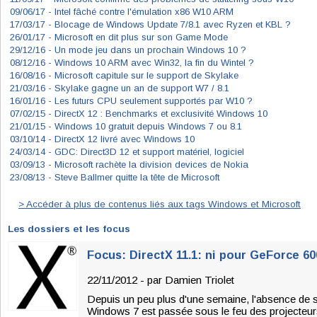
09/06/17 -
Intel fâché contre l'émulation x86 W10 ARM
17/03/17 -
Blocage de Windows Update 7/8.1 avec Ryzen et KBL ?
26/01/17 -
Microsoft en dit plus sur son Game Mode
29/12/16 -
Un mode jeu dans un prochain Windows 10 ?
08/12/16 -
Windows 10 ARM avec Win32, la fin du Wintel ?
16/08/16 -
Microsoft capitule sur le support de Skylake
21/03/16 -
Skylake gagne un an de support W7 / 8.1
16/01/16 -
Les futurs CPU seulement supportés par W10 ?
07/02/15 -
DirectX 12 : Benchmarks et exclusivité Windows 10
21/01/15 -
Windows 10 gratuit depuis Windows 7 ou 8.1
03/10/14 -
DirectX 12 livré avec Windows 10
24/03/14 -
GDC: Direct3D 12 et support matériel, logiciel
03/09/13 -
Microsoft rachète la division devices de Nokia
23/08/13 -
Steve Ballmer quitte la tête de Microsoft
> Accéder à plus de contenus liés aux tags Windows et Microsoft
Les dossiers et les focus
Focus: DirectX 11.1: ni pour GeForce 60
22/11/2012 - par
Damien Triolet
Depuis un peu plus d'une semaine, l'absence de 
Windows 7 est passée sous le feu des projecteur