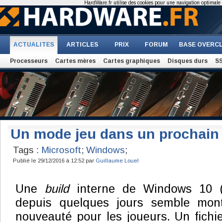
HardWare.fr utilise des cookies pour une navigation optimale et
ACTUALITES
ARTICLES
PRIX
FORUM
BASE OVERC
Processeurs
Cartes mères
Cartes graphiques
Disques durs
S
Un mode jeu dans un prochain
Tags :
Microsoft
;
Windows
;
Publié le 29/12/2016 à 12:52 par
Guillaume Louel
Une
build
interne de Windows 10 (1
depuis quelques jours semble montr
nouveauté pour les joueurs. Un fichi