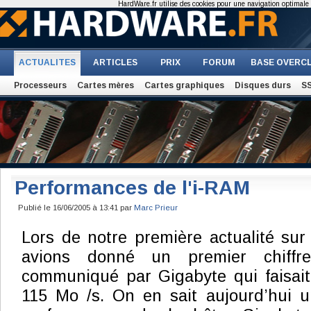
HardWare.fr utilise des cookies pour une navigation optimale et
ACTUALITES
ARTICLES
PRIX
FORUM
BASE OVERC
Processeurs
Cartes mères
Cartes graphiques
Disques durs
S
Performances de l'i-RAM
Publié le 16/06/2005 à 13:41 par
Marc Prieur
Lors de notre première actualité sur
avions donné un premier chiffr
communiqué par Gigabyte qui faisait
115 Mo /s. On en sait aujourd’hui u