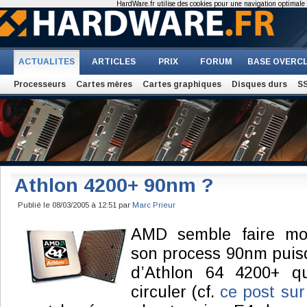
HardWare.fr utilise des cookies pour une navigation optimale et
ACTUALITES
ARTICLES
PRIX
FORUM
BASE OVERC
Processeurs
Cartes mères
Cartes graphiques
Disques durs
S
Athlon 4200+ 90nm ?
Publié le 08/03/2005 à 12:51 par
Marc Prieur
AMD semble faire mo
son process 90nm puisq
d’Athlon 64 4200+ q
circuler (cf.
ce post su