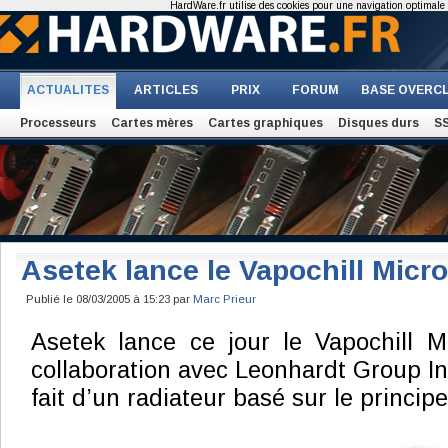
HardWare.fr utilise des cookies pour une navigation optimale et
ACTUALITES
ARTICLES
PRIX
FORUM
BASE OVERC
Processeurs
Cartes mères
Cartes graphiques
Disques durs
S
Asetek lance le Vapochill Micro
Publié le 08/03/2005 à 15:23 par
Marc Prieur
Asetek lance ce jour le Vapochill M
collaboration avec Leonhardt Group Indu
fait d’un radiateur basé sur le princip