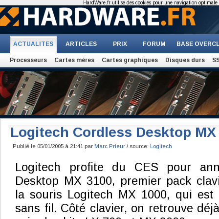
HardWare.fr utilise des cookies pour une navigation optimale et
ACTUALITES
ARTICLES
PRIX
FORUM
BASE OVERC
Processeurs
Cartes mères
Cartes graphiques
Disques durs
S
Logitech Cordless Desktop MX
Publié le 05/01/2005 à 21:41 par
Marc Prieur
/ source:
Logitech
Logitech profite du CES pour ann
Desktop MX 3100, premier pack clavi
la souris Logitech MX 1000, qui est 
sans fil. Côté clavier, on retrouve déj