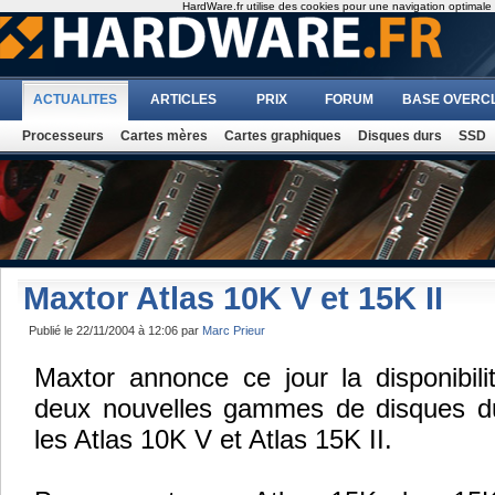
HardWare.fr utilise des cookies pour une navigation optimale et
ACTUALITES
ARTICLES
PRIX
FORUM
BASE OVERC
Processeurs
Cartes mères
Cartes graphiques
Disques durs
SSD
Maxtor Atlas 10K V et 15K II
Publié le 22/11/2004 à 12:06 par
Marc Prieur
Maxtor annonce ce jour la disponibil
deux nouvelles gammes de disques d
les Atlas 10K V et Atlas 15K II.