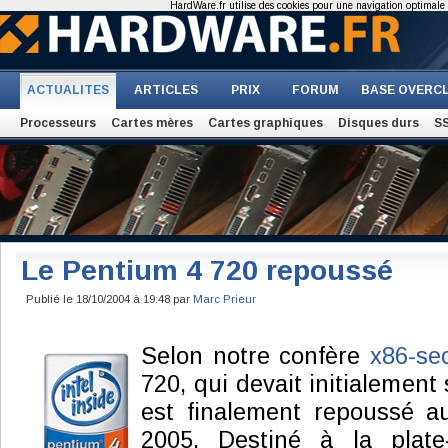
HardWare.fr utilise des cookies pour une navigation optimale et
ACTUALITES
ARTICLES
PRIX
FORUM
BASE OVERC
Processeurs
Cartes mères
Cartes graphiques
Disques durs
S
Le Pentium 4 720 repoussé
Publié le 18/10/2004 à 19:48 par
Marc Prieur
Selon notre confère
x86-se
720, qui devait initialement
est finalement repoussé a
2005. Destiné à la plate