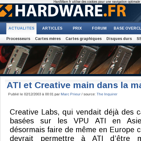
HardWare.fr utilise des cookies pour une navigation optimale et
ACTUALITES
ARTICLES
PRIX
FORUM
BASE OVERC
Processeurs
Cartes mères
Cartes graphiques
Disques durs
S
ATI et Creative main dans la m
Publié le 02/12/2003 à 00:01 par
Marc Prieur
/ source:
The Inquirer
Creative Labs, qui vendait déjà des c
basées sur les VPU ATI en Asie
désormais faire de même en Europe c
devrait permettre à ATI d’être 