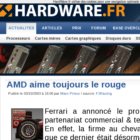
HardWare.fr utilise des cookies pour une navigation optimale et
ACTUALITES
ARTICLES
PRIX
FORUM
BASE OVERC
Processeurs
Cartes mères
Cartes graphiques
Disques durs
S
AMD aime toujours le rouge
Publié le 03/10/2003 à 16:06 par
Marc Prieur
/ source:
F1Racing
Ferrari a annoncé le pr
partenariat commercial & 
En effet, la firme au che
que ce dernier était désorma