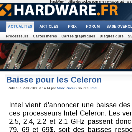
HardWare.fr utilise des cookies pour une navigation optimale et
ACTUALITES
ARTICLES
PRIX
FORUM
BASE OVERC
Processeurs
Cartes mères
Cartes graphiques
Disques durs
S
Baisse pour les Celeron
Publié le 25/08/2003 à 14:14 par
Marc Prieur
/ source:
Intel
Intel vient d'annoncer une baisse des
ces processeurs Intel Celeron. Les ver
2.5, 2.4, 2.2 et 2.1 GHz passent donc
79, 69 et 69$, soit des baisses resp