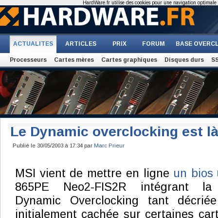
HardWare.fr utilise des cookies pour une navigation optimale et
ACTUALITES
ARTICLES
PRIX
FORUM
BASE OVERC
Processeurs
Cartes mères
Cartes graphiques
Disques durs
S
Le Dynamic overclocking est l
Publié le 30/05/2003 à 17:34 par
Marc Prieur
MSI vient de mettre en ligne
un bios
865PE Neo2-FIS2R intégrant la 
Dynamic Overclocking tant décrié
initialement cachée sur certaines ca