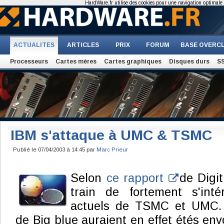
HardWare.fr utilise des cookies pour une navigation optimale et
ACTUALITES
ARTICLES
PRIX
FORUM
BASE OVERC
Processeurs
Cartes mères
Cartes graphiques
Disques durs
S
IBM s'attaque à UMC & TSMC
Publié le 07/04/2003 à 14:45 par
Marc Prieur
Selon
ce rapport
de Digit
train de fortement s'inté
actuels de TSMC et UMC. 
de Big blue auraient en effet étés en