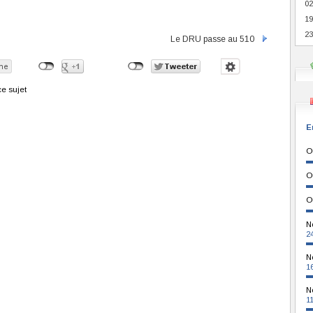
02
19
23
Le DRU passe au 510
e sujet
E
O
O
O
N
2
N
1
N
1