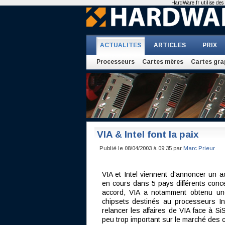
HardWare.fr utilise des 
ACTUALITES
ARTICLES
PRIX
Processeurs
Cartes mères
Cartes gra
VIA & Intel font la paix
Publié le 08/04/2003 à 09:35 par
Marc Prieur
VIA et Intel viennent d'annoncer un ac
en cours dans 5 pays différents conc
accord, VIA a notamment obtenu un
chipsets destinés au processeurs Int
relancer les affaires de VIA face à S
peu trop important sur le marché des 