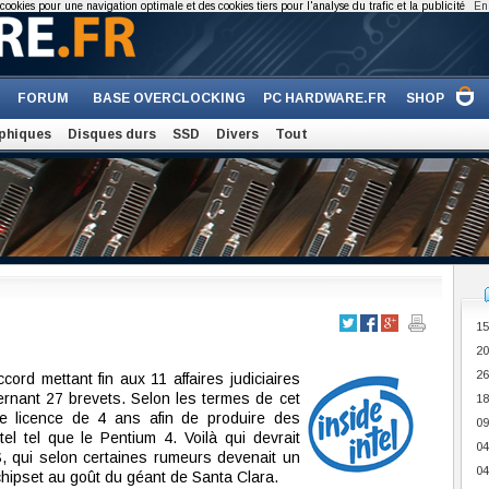
cookies pour une navigation optimale et des cookies tiers pour l'analyse du trafic et la publicité
En 
FORUM
BASE OVERCLOCKING
PC HARDWARE.FR
SHOP
phiques
Disques durs
SSD
Divers
Tout
15
20
26
cord mettant fin aux 11 affaires judiciaires
ernant 27 brevets. Selon les termes de cet
18
e licence de 4 ans afin de produire des
09
el tel que le Pentium 4. Voilà qui devrait
04
iS, qui selon certaines rumeurs devenait un
04
chipset au goût du géant de Santa Clara.