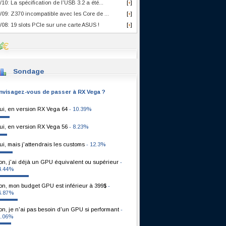
/10: La spécification de l'USB 3.2 a été...
[
]
+
/09: Z370 incompatible avec les Core de ...
[
]
+
/08: 19 slots PCIe sur une carte ASUS !
[
]
+
Sondage
nvisagez-vous de passer à RX Vega ?
ui, en version RX Vega 64
- 10.39%
ui, en version RX Vega 56
- 8.23%
ui, mais j'attendrais les customs
- 12.3%
on, j'ai déjà un GPU équivalent ou supérieur
-
4.44%
on, mon budget GPU est inférieur à 399$
-
6.87%
on, je n'ai pas besoin d'un GPU si performant
-
1.06%