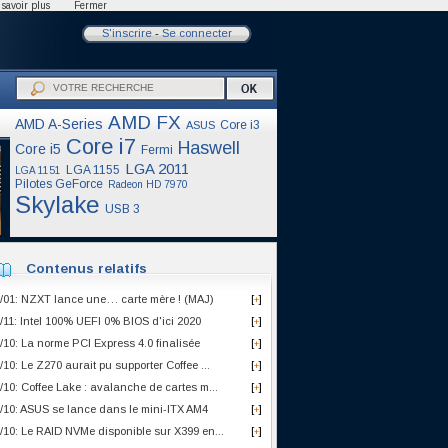
savoir plus
Fermer
S'inscrire
-
Se connecter
AMD FX
AMD A-Series
Core i3
ASUS
Core i7
Haswell
Core i5
Fermi
LGA 2011
LGA 1155
LGA 1151
Pilotes GeForce
Radeon HD 7970
Skylake
USB 3
Contenus relatifs
/01: NZXT lance une… carte mère ! (MAJ)
[
]
+
/11: Intel 100% UEFI 0% BIOS d'ici 2020
[
]
+
/10: La norme PCI Express 4.0 finalisée
[
]
+
/10: Le Z270 aurait pu supporter Coffee ...
[
]
+
/10: Coffee Lake : avalanche de cartes m...
[
]
+
/10: ASUS se lance dans le mini-ITX AM4
[
]
+
/10: Le RAID NVMe disponible sur X399 en...
[
]
+