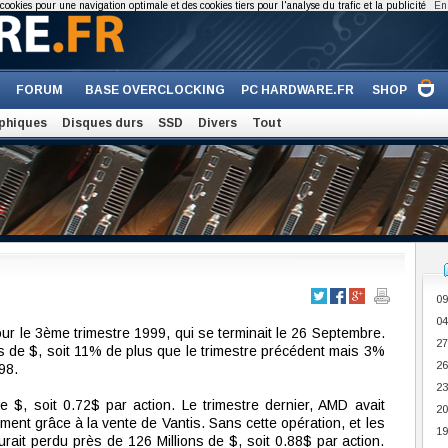
cookies pour une navigation optimale et des cookies tiers pour l'analyse du trafic et la publicité
En 
FORUM
BASE OVERCLOCKING
PC HARDWARE.FR
SHOP
phiques
Disques durs
SSD
Divers
Tout
09
04
ur le 3ème trimestre 1999, qui se terminait le 26 Septembre.
27
ions de $, soit 11% de plus que le trimestre précédent mais 3%
26
98.
23
e $, soit 0.72$ par action. Le trimestre dernier, AMD avait
20
ent grâce à la vente de Vantis. Sans cette opération, et les
19
urait perdu près de 126 Millions de $, soit 0.88$ par action.