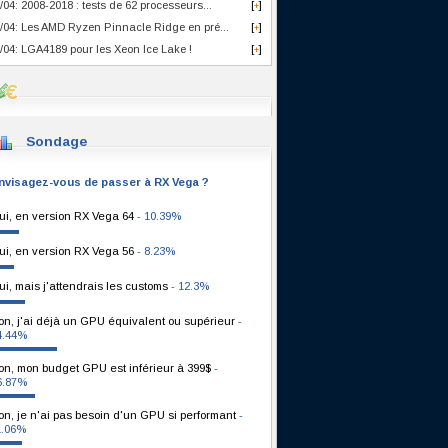
/04: 2008-2018 : tests de 62 processeurs...
[
]
+
/04: Les AMD Ryzen Pinnacle Ridge en pré...
[
]
+
/04: LGA4189 pour les Xeon Ice Lake !
[
]
+
Sondage
nvisagez-vous de passer à RX Vega ?
ui, en version RX Vega 64
- 10.39%
ui, en version RX Vega 56
- 8.23%
ui, mais j'attendrais les customs
- 12.3%
on, j'ai déjà un GPU équivalent ou supérieur
-
4.44%
on, mon budget GPU est inférieur à 399$
-
6.87%
on, je n'ai pas besoin d'un GPU si performant
-
1.06%