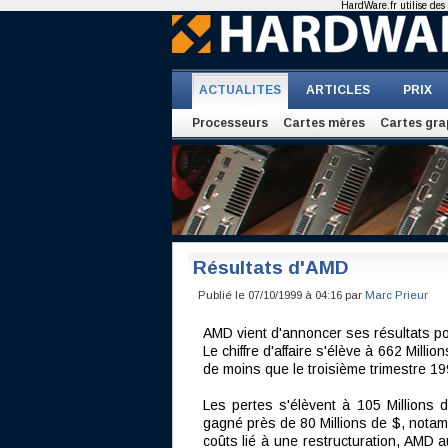
HardWare.fr utilise des 
ACTUALITES
ARTICLES
PRIX
Processeurs
Cartes mères
Cartes gra
Résultats d'AMD
Publié le 07/10/1999 à 04:16 par
Marc Prieur
AMD vient d'annoncer ses résultats po
Le chiffre d'affaire s'élève à 662 Mill
de moins que le troisième trimestre 19
Les pertes s'élèvent à 105 Millions d
gagné près de 80 Millions de $, notamm
coûts lié à une restructuration, AMD a