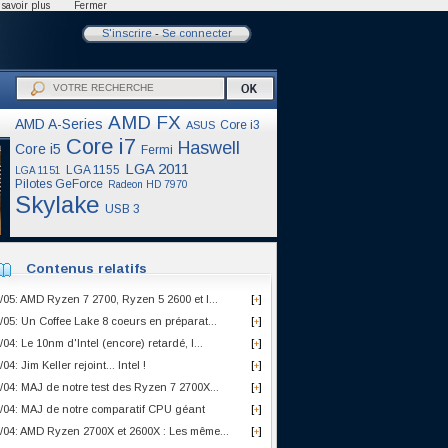
savoir plus
Fermer
S'inscrire
-
Se connecter
AMD FX
AMD A-Series
Core i3
ASUS
Core i7
Haswell
Core i5
Fermi
LGA 2011
LGA 1155
LGA 1151
Pilotes GeForce
Radeon HD 7970
Skylake
USB 3
Contenus relatifs
/05: AMD Ryzen 7 2700, Ryzen 5 2600 et I...
[
]
+
/05: Un Coffee Lake 8 coeurs en préparat...
[
]
+
/04: Le 10nm d'Intel (encore) retardé, l...
[
]
+
/04: Jim Keller rejoint... Intel !
[
]
+
/04: MAJ de notre test des Ryzen 7 2700X...
[
]
+
/04: MAJ de notre comparatif CPU géant
[
]
+
/04: AMD Ryzen 2700X et 2600X : Les même...
[
]
+