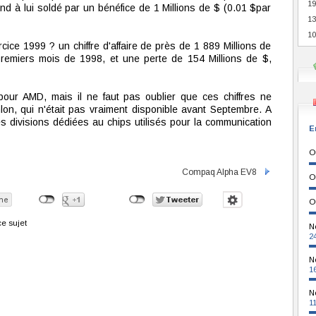
19
and à lui soldé par un bénéfice de 1 Millions de $ (0.01 $par
13
10
rcice 1999 ? un chiffre d'affaire de près de 1 889 Millions de
premiers mois de 1998, et une perte de 154 Millions de $,
ur AMD, mais il ne faut pas oublier que ces chiffres ne
lon, qui n'était pas vraiment disponible avant Septembre. A
 divisions dédiées au chips utilisés pour la communication
E
O
Compaq Alpha EV8
O
O
e sujet
N
2
N
1
N
1