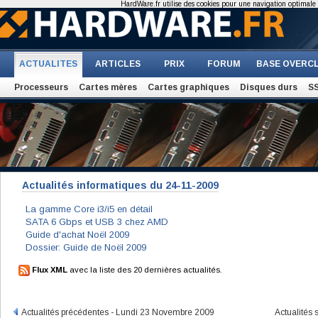
HardWare.fr utilise des cookies pour une navigation optimale et
ACTUALITES
ARTICLES
PRIX
FORUM
BASE OVERC
Processeurs
Cartes mères
Cartes graphiques
Disques durs
S
Actualités informatiques du 24-11-2009
La gamme Core i3/i5 en détail
SATA 6 Gbps et USB 3 chez AMD
Guide d'achat Noël 2009
Dossier: Guide de Noël 2009
Flux XML
avec la liste des 20 dernières actualités.
Actualités précédentes - Lundi 23 Novembre 2009
Actualités