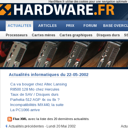
HardWare.fr utilise des cookies pour une navigation optimale et
ACTUALITES
ARTICLES
PRIX
FORUM
BASE OVERC
Processeurs
Cartes mères
Cartes graphiques
Disques durs
S
Actualités informatiques du 22-05-2002
Ca va bouger chez Altec Lansing
R8500 128 Mo chez Hercules
Taux de SAV / Disques durs
Parhelia-512 AGP 4x ou 8x ?
Incompatibilités MX440, la suite
La PC1066 arrive
Flux XML
avec la liste des 20 dernières actualités.
Actualités précédentes - Lundi 20 Mai 2002
Actu