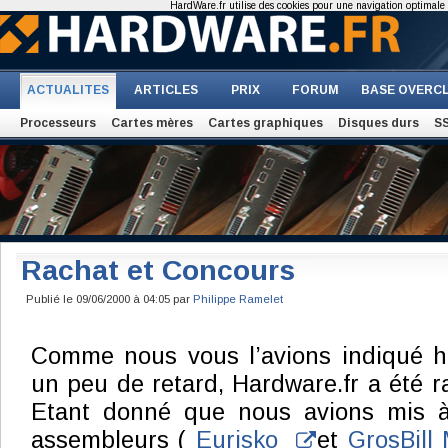
HardWare.fr utilise des cookies pour une navigation optimale et
ACTUALITES
ARTICLES
PRIX
FORUM
BASE OVERC
Processeurs
Cartes mères
Cartes graphiques
Disques durs
S
Rachat et Concours
Publié le 09/06/2000 à 04:05 par
Philippe Ramelet
Comme nous vous l’avions indiqué hi
un peu de retard, Hardware.fr a été 
Etant donné que nous avions mis à
assembleurs (
Eurisko
et
GrosBill