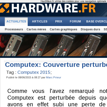
HardWare.fr utilise des cookies pour une navigation optimale et
ACTUALITES
ARTICLES
PRIX
FORUM
BASE OVERC
Processeurs
Cartes mères
Cartes graphiques
Disques durs
S
Computex: Couverture perturb
Tag :
Computex 2015
;
Publié le 08/06/2015 à 08:27 par
Marc Prieur
Comme vous l'avez remarqué not
Computex est perturbée depuis que
avons en effet subi une perte de