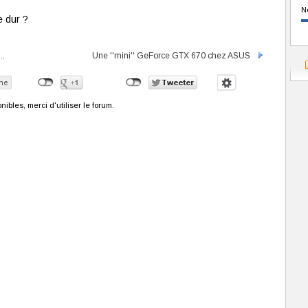
N
e dur ?
..
Une ''mini'' GeForce GTX 670 chez ASUS
bles, merci d'utiliser le forum.