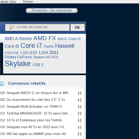
savoir plus
Fermer
S'inscrire
-
Se connecter
AMD FX
AMD A-Series
Core i3
ASUS
Core i7
Haswell
Core i5
Fermi
LGA 2011
LGA 1155
LGA 1151
Pilotes GeForce
Radeon HD 7970
Skylake
USB 3
Contenus relatifs
/03: Seagate MACH.2, un disque dur à 480...
[
]
+
/02: Du mouvement du côté des 2.5'' 2 To
[
]
+
/12: Seagate Multi Actuator, un "RAID 0 ...
[
]
+
/12: Toshiba MN06ACA10T, 10 To sans héli...
[
]
+
/12: 14 To et 9 plateaux pour les Toshib...
[
]
+
/10: Seagate vise 40 To en 2023 avec l'H...
[
]
+
/10: WD fait appel au MAMR pour viser 40...
[
]
+