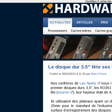
HardWare.fr utilise des 
ACTUALITES
ARTICLES
PRIX
Processeurs
Cartes mères
Cartes gra
Le disque dur 3.5'' fête ses
Publié le 06/03/2013 à 11:30 par
Marc Prieur
Nos confrères de
Les Nums
nous ra
premier disques durs 3.5", les RO351 
Mo (
source
), leur hauteur était de 
Ils utilisaient des plateaux ayant un
25mm pour le standard de l'industri
surface d'enregistrement des disques