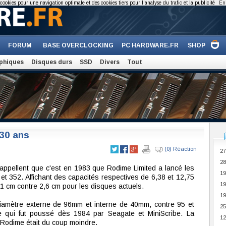
cookies pour une navigation optimale et des cookies tiers pour l'analyse du trafic et la publicité
En 
FORUM
BASE OVERCLOCKING
PC HARDWARE.FR
SHOP
phiques
Disques durs
SSD
Divers
Tout
 30 ans
(0) Réaction
27
28
ppellent que c'est en 1983 que Rodime Limited a lancé les
19
et 352. Affichant des capacités respectives de 6,38 et 12,75
19
4,1 cm contre 2,6 cm pour les disques actuels.
19
 diamètre externe de 96mm et interne de 40mm, contre 95 et
25
e qui fut poussé dès 1984 par Seagate et MiniScribe. La
12
 Rodime était du coup moindre.