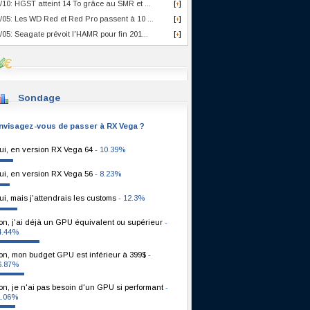
/10: HGST atteint 14 To grâce au SMR et ...
[
]
+
/05: Les WD Red et Red Pro passent à 10 ...
[
]
+
/05: Seagate prévoit l'HAMR pour fin 201...
[
]
+
Sondage
nvisagez-vous de passer à RX Vega ?
ui, en version RX Vega 64
- 10.39%
ui, en version RX Vega 56
- 8.23%
ui, mais j'attendrais les customs
- 12.3%
on, j'ai déjà un GPU équivalent ou supérieur
-
4.44%
on, mon budget GPU est inférieur à 399$
-
6.87%
on, je n'ai pas besoin d'un GPU si performant
-
1.06%