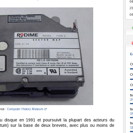
04
23
04
E
O
O
O
N
2
rce :
Computer History Museum
N
1
u disque en 1991 et poursuivit la plupart des acteurs du
N
tum) sur la base de deux brevets, avec plus ou moins de
1