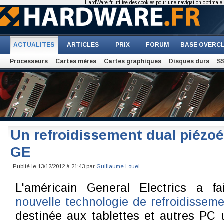
HardWare.fr utilise des cookies pour une navigation optimale et
ACTUALITES
ARTICLES
PRIX
FORUM
BASE OVERC
Processeurs
Cartes mères
Cartes graphiques
Disques durs
S
Un refroidissement dual piézoé
GE
Publié le 13/12/2012 à 21:43 par
Guillaume Louel
L'américain General Electrics a f
nouvelle technologie de refroidissem
destinée aux tablettes et autres PC u