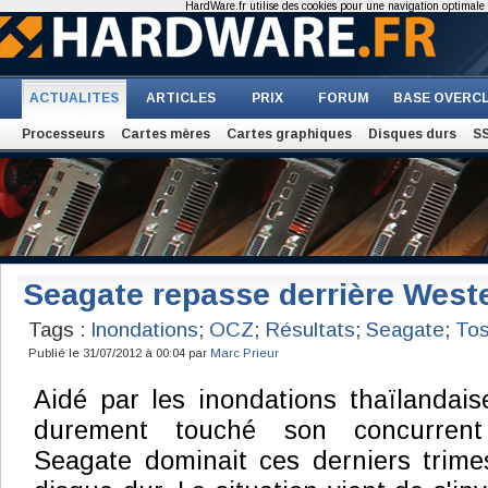
HardWare.fr utilise des cookies pour une navigation optimale et
ACTUALITES
ARTICLES
PRIX
FORUM
BASE OVERC
Processeurs
Cartes mères
Cartes graphiques
Disques durs
S
Seagate repasse derrière Wester
Tags :
Inondations
;
OCZ
;
Résultats
;
Seagate
;
Tos
Publié le 31/07/2012 à 00:04 par
Marc Prieur
Aidé par les inondations thaïlandais
durement touché son concurrent 
Seagate dominait ces derniers trime