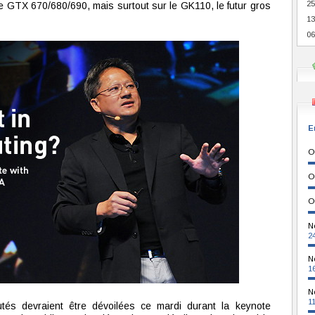
25
GTX 670/680/690, mais surtout sur le GK110, le futur gros
13
06
E
O
O
O
N
2
N
1
N
1
és devraient être dévoilées ce mardi durant la keynote