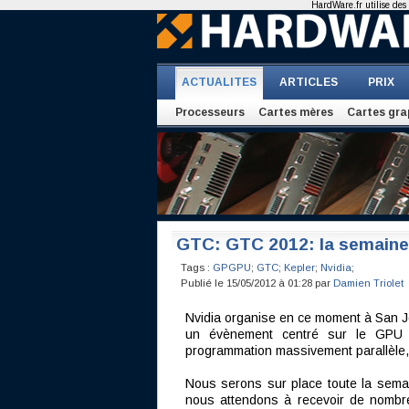
HardWare.fr utilise des 
ACTUALITES
ARTICLES
PRIX
Processeurs
Cartes mères
Cartes gra
GTC: GTC 2012: la semain
Tags :
GPGPU
;
GTC
;
Kepler
;
Nvidia
;
Publié le 15/05/2012 à 01:28 par
Damien Triolet
Nvidia organise en ce moment à San J
un évènement centré sur le GPU c
programmation massivement parallèle, 
Nous serons sur place toute la semai
nous attendons à recevoir de nombre