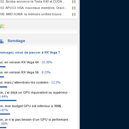
/11: Nvidia annonce la Tesla K40 et CUDA...
[
]
+
/11: APU13: HSA: nouveaux membres, Oracl...
[
]
+
/05: AMD hUMA: la mémoire unifiée trouve...
[
]
+
Sondage
nvisagez-vous de passer à RX Vega ?
ui, en version RX Vega 64
- 10.39%
ui, en version RX Vega 56
- 8.23%
ui, mais j'attendrais les customs
- 12.3%
on, j'ai déjà un GPU équivalent ou supérieur
-
4.44%
on, mon budget GPU est inférieur à 399$
-
6.87%
on, je n'ai pas besoin d'un GPU si performant
-
1.06%