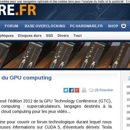
cookies pour une navigation optimale et des cookies tiers pour l'analyse du trafic et la publicité
En 
FORUM
BASE OVERCLOCKING
PC HARDWARE.FR
SHOP
phiques
Disques durs
SSD
Divers
Tout
e du GPU computing
09
(0) Réaction
05
15
osé l'édition 2012 de la GPU Technology Conference (GTC),
omputing : supercalculateurs, langages destinés à la
16
cloud computing pour les jeux vidéo...
09
08
ne pour couvrir ce forum technologique durant lequel nous
02
uses informations sur CUDA 5, d'éventuels dérivés Tesla