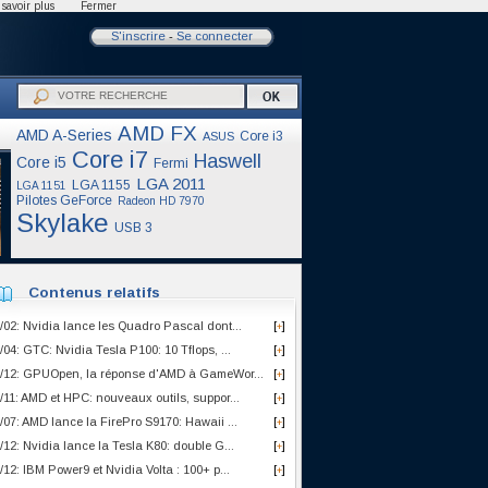
savoir plus
Fermer
S'inscrire
-
Se connecter
AMD FX
AMD A-Series
Core i3
ASUS
Core i7
Haswell
Core i5
Fermi
LGA 2011
LGA 1155
LGA 1151
Pilotes GeForce
Radeon HD 7970
Skylake
USB 3
Contenus relatifs
/02: Nvidia lance les Quadro Pascal dont...
[
]
+
/04: GTC: Nvidia Tesla P100: 10 Tflops, ...
[
]
+
/12: GPUOpen, la réponse d'AMD à GameWor...
[
]
+
/11: AMD et HPC: nouveaux outils, suppor...
[
]
+
/07: AMD lance la FirePro S9170: Hawaii ...
[
]
+
/12: Nvidia lance la Tesla K80: double G...
[
]
+
/12: IBM Power9 et Nvidia Volta : 100+ p...
[
]
+