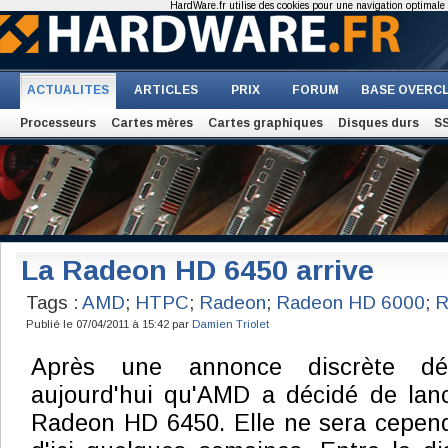
HardWare.fr utilise des cookies pour une navigation optimale et
ACTUALITES
ARTICLES
PRIX
FORUM
BASE OVERC
Processeurs
Cartes mères
Cartes graphiques
Disques durs
S
La Radeon HD 6450 arrive
Tags :
AMD
;
HTPC
;
Radeon
;
Radeon HD 6000
;
R
Publié le 07/04/2011 à 15:42 par
Damien Triolet
Après une annonce discrète débu
aujourd'hui qu'AMD a décidé de lance
Radeon HD 6450. Elle ne sera cepend