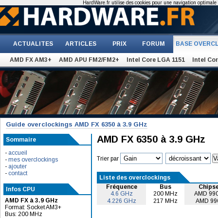
HardWare.fr utilise des cookies pour une navigation optimale et
ACTUALITES
ARTICLES
PRIX
FORUM
BASE OVERC
AMD FX AM3+
AMD APU FM2/FM2+
Intel Core LGA 1151
Intel Co
Guide overclockings AMD FX 6350 à 3.9 GHz
AMD FX 6350 à 3.9 GHz
Sommaire
-
accueil
Trier par
-
mes overclockings
-
ajouter
-
contact
Liste des overclockings
Fréquence
Bus
Chips
Infos CPU
4.6 GHz
200 MHz
AMD 99
AMD FX à 3.9 GHz
4.226 GHz
217 MHz
AMD 99
Format: Socket AM3+
Bus: 200 MHz