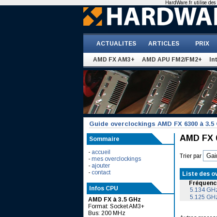
HardWare.fr utilise des 
ACTUALITES
ARTICLES
PRIX
AMD FX AM3+
AMD APU FM2/FM2+
In
Guide overclockings AMD FX 6300 à 3.5
AMD FX 6
Sommaire
-
accueil
Trier par
-
mes overclockings
-
ajouter
-
contact
Liste des o
Fréquenc
Infos CPU
5.134 GH
5.125 GH
AMD FX à 3.5 GHz
Format: Socket AM3+
Bus: 200 MHz