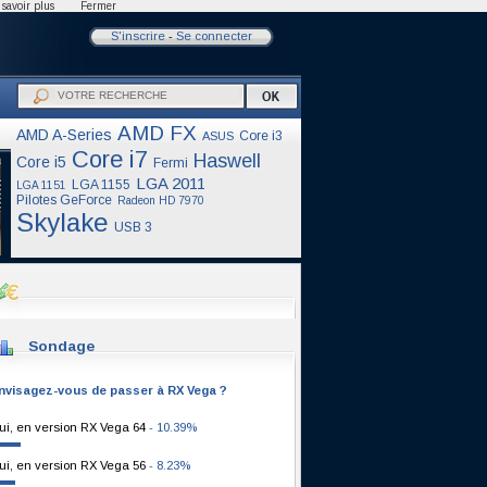
savoir plus
Fermer
S'inscrire
-
Se connecter
AMD FX
AMD A-Series
Core i3
ASUS
Core i7
Haswell
Core i5
Fermi
LGA 2011
LGA 1155
LGA 1151
Pilotes GeForce
Radeon HD 7970
Skylake
USB 3
Sondage
nvisagez-vous de passer à RX Vega ?
ui, en version RX Vega 64
- 10.39%
ui, en version RX Vega 56
- 8.23%