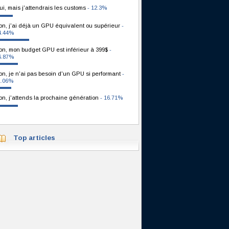
ui, mais j'attendrais les customs
- 12.3%
on, j'ai déjà un GPU équivalent ou supérieur
-
4.44%
on, mon budget GPU est inférieur à 399$
-
6.87%
on, je n'ai pas besoin d'un GPU si performant
-
1.06%
on, j'attends la prochaine génération
- 16.71%
Top articles