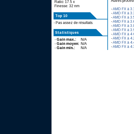
Autres proces
Ratio: 17.5 x
Finesse: 32 nm
-
AMD FX à 3.
-
AMD FX à 3.
Top 10
-
AMD FX à 3.
-
AMD FX à 3.
- Pas assez de résultats.
-
AMD FX à 3.
-
AMD FX à 3.
Statistiques
-
AMD FX à 4
-
AMD FX à 4.
-
Gain max.:
N/A
-
AMD FX à 4.
-
Gain moyen:
N/A
-
AMD FX à 4.
-
Gain min.:
N/A