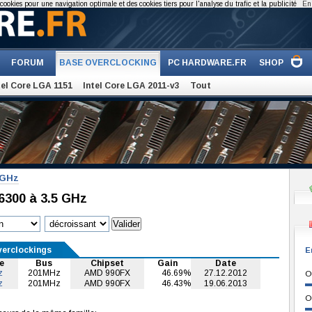
cookies pour une navigation optimale et des cookies tiers pour l'analyse du trafic et la publicité
En 
FORUM
BASE OVERCLOCKING
PC HARDWARE.FR
SHOP
tel Core LGA 1151
Intel Core LGA 2011-v3
Tout
 GHz
300 à 3.5 GHz
verclockings
E
e
Bus
Chipset
Gain
Date
z
201MHz
AMD 990FX
46.69%
27.12.2012
O
z
201MHz
AMD 990FX
46.43%
19.06.2013
O