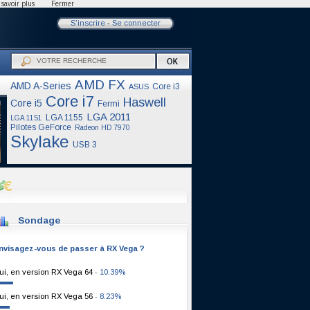
savoir plus
Fermer
S'inscrire
-
Se connecter
AMD FX
AMD A-Series
Core i3
ASUS
Core i7
Haswell
Core i5
Fermi
LGA 2011
LGA 1155
LGA 1151
Pilotes GeForce
Radeon HD 7970
Skylake
USB 3
Sondage
nvisagez-vous de passer à RX Vega ?
ui, en version RX Vega 64
- 10.39%
ui, en version RX Vega 56
- 8.23%