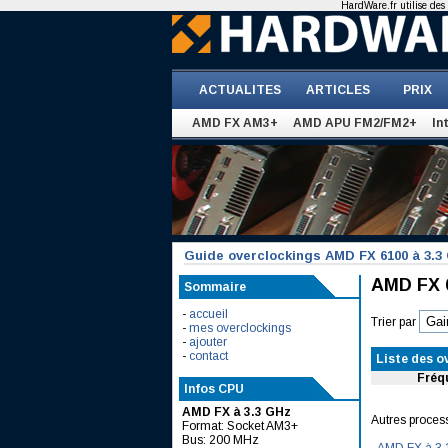
HardWare.fr utilise des 
ACTUALITES
ARTICLES
PRIX
AMD FX AM3+
AMD APU FM2/FM2+
In
Guide overclockings AMD FX 6100 à 3.3
AMD FX 6
Sommaire
-
accueil
Trier par
-
mes overclockings
-
ajouter
-
contact
Liste des o
Fréq
Infos CPU
AMD FX à 3.3 GHz
Autres proces
Format: Socket AM3+
Bus: 200 MHz