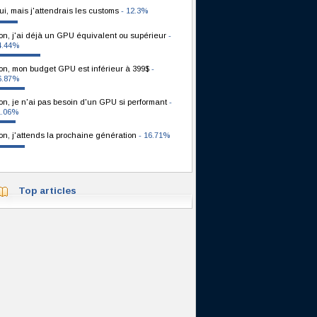
ui, mais j'attendrais les customs
- 12.3%
on, j'ai déjà un GPU équivalent ou supérieur
-
4.44%
on, mon budget GPU est inférieur à 399$
-
6.87%
on, je n'ai pas besoin d'un GPU si performant
-
1.06%
on, j'attends la prochaine génération
- 16.71%
Top articles