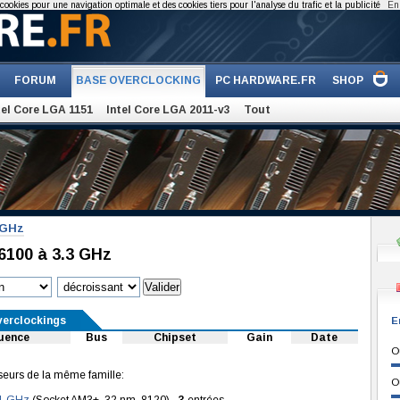
cookies pour une navigation optimale et des cookies tiers pour l'analyse du trafic et la publicité
En 
FORUM
BASE OVERCLOCKING
PC HARDWARE.FR
SHOP
tel Core LGA 1151
Intel Core LGA 2011-v3
Tout
 GHz
100 à 3.3 GHz
verclockings
E
uence
Bus
Chipset
Gain
Date
O
seurs de la même famille:
O