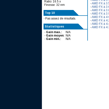
-
AMD FX à 3.
Ratio: 16.5 x
-
AMD FX à 3.
Finesse: 32 nm
-
AMD FX à 3.
-
AMD FX à 3.
Top 10
-
AMD FX à 3.
-
AMD FX à 4
- Pas assez de résultats.
-
AMD FX à 4.
-
AMD FX à 4.
Statistiques
-
AMD FX à 4.
-
Gain max.:
N/A
-
Gain moyen:
N/A
-
Gain min.:
N/A