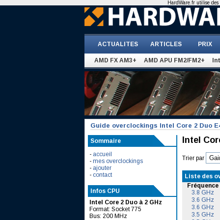
HardWare.fr utilise des 
ACTUALITES
ARTICLES
PRIX
AMD FX AM3+
AMD APU FM2/FM2+
In
Guide overclockings Intel Core 2 Duo E
Intel Co
Sommaire
-
accueil
Trier par
-
mes overclockings
-
ajouter
-
contact
Liste des o
Fréquence
Infos CPU
3.8 GHz
3.6 GHz
Intel Core 2 Duo à 2 GHz
3.6 GHz
Format: Socket 775
3.5 GHz
Bus: 200 MHz