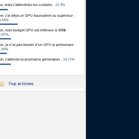
ui, mais j'attendrais les customs
- 12.3%
on, j'ai déjà un GPU équivalent ou supérieur
-
4.44%
on, mon budget GPU est inférieur à 399$
-
6.87%
on, je n'ai pas besoin d'un GPU si performant
-
1.06%
on, j'attends la prochaine génération
- 16.71%
Top articles