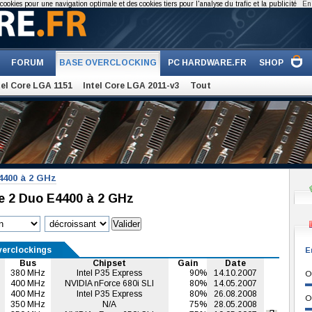
cookies pour une navigation optimale et des cookies tiers pour l'analyse du trafic et la publicité
En 
FORUM
BASE OVERCLOCKING
PC HARDWARE.FR
SHOP
tel Core LGA 1151
Intel Core LGA 2011-v3
Tout
4400 à 2 GHz
re 2 Duo E4400 à 2 GHz
verclockings
E
Bus
Chipset
Gain
Date
380 MHz
Intel P35 Express
90%
14.10.2007
O
400 MHz
NVIDIA nForce 680i SLI
80%
14.05.2007
400 MHz
Intel P35 Express
80%
26.08.2008
O
350 MHz
N/A
75%
28.05.2008