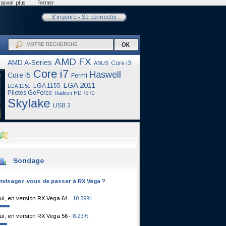
savoir plus
Fermer
S'inscrire
-
Se connecter
AMD FX
AMD A-Series
Core i3
ASUS
Core i7
Haswell
Core i5
Fermi
LGA 2011
LGA 1155
LGA 1151
Pilotes GeForce
Radeon HD 7970
Skylake
USB 3
Sondage
nvisagez-vous de passer à RX Vega ?
ui, en version RX Vega 64
- 10.39%
ui, en version RX Vega 56
- 8.23%