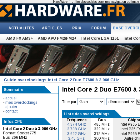
HardWare.fr utilise des cookies pour une navigation optimale et
ACTUALITES
ARTICLES
PRIX
FORUM
BASE OVERC
AMD FX AM3+
AMD APU FM2/FM2+
Intel Core LGA 1151
Intel Co
Guide overclockings Intel Core 2 Duo E7600 à 3.066 GHz
Intel Core 2 Duo E7600 à
Sommaire
-
accueil
Trier par
-
mes overclockings
-
ajouter
-
contact
Liste des overclockings
Fréquence
Bus
Chips
Infos CPU
4.374 GHz
486 MHz
Intel P965 
Intel Core 2 Duo à 3.066 GHz
3.788 GHz
329 MHz
Intel P35 E
Format: Socket 775
3.622 GHz
315 MHz
Intel P965 
Bus: 266 MHz
3.45 GHz
300 MHz
Autre chi