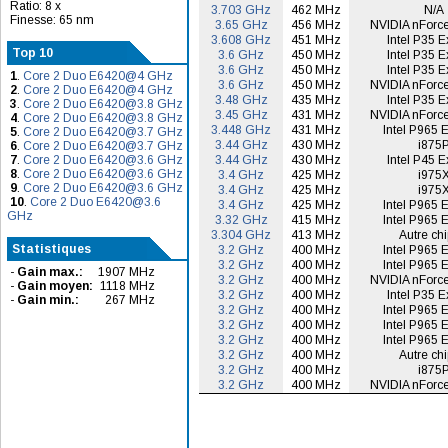
Ratio: 8 x
3.703 GHz
462 MHz
N/A
Finesse: 65 nm
3.65 GHz
456 MHz
NVIDIA nForce
3.608 GHz
451 MHz
Intel P35 E
Top 10
3.6 GHz
450 MHz
Intel P35 E
3.6 GHz
450 MHz
Intel P35 E
1
.
Core 2 Duo E6420@4 GHz
3.6 GHz
450 MHz
NVIDIA nForce
2
.
Core 2 Duo E6420@4 GHz
3.48 GHz
435 MHz
Intel P35 E
3
.
Core 2 Duo E6420@3.8 GHz
3.45 GHz
431 MHz
NVIDIA nForce
4
.
Core 2 Duo E6420@3.8 GHz
3.448 GHz
431 MHz
Intel P965 
5
.
Core 2 Duo E6420@3.7 GHz
3.44 GHz
430 MHz
i875
6
.
Core 2 Duo E6420@3.7 GHz
7
.
Core 2 Duo E6420@3.6 GHz
3.44 GHz
430 MHz
Intel P45 E
8
.
Core 2 Duo E6420@3.6 GHz
3.4 GHz
425 MHz
i975
9
.
Core 2 Duo E6420@3.6 GHz
3.4 GHz
425 MHz
i975
10
.
Core 2 Duo E6420@3.6
3.4 GHz
425 MHz
Intel P965 
GHz
3.32 GHz
415 MHz
Intel P965 
3.304 GHz
413 MHz
Autre chi
Statistiques
3.2 GHz
400 MHz
Intel P965 
3.2 GHz
400 MHz
Intel P965 
-
Gain max.:
1907 MHz
3.2 GHz
400 MHz
NVIDIA nForce
-
Gain moyen:
1118 MHz
3.2 GHz
400 MHz
Intel P35 E
-
Gain min.:
267 MHz
3.2 GHz
400 MHz
Intel P965 
3.2 GHz
400 MHz
Intel P965 
3.2 GHz
400 MHz
Intel P965 
3.2 GHz
400 MHz
Autre chi
3.2 GHz
400 MHz
i875
3.2 GHz
400 MHz
NVIDIA nForce