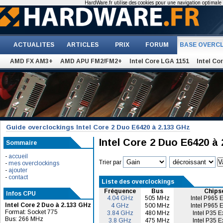
HardWare.fr utilise des cookies pour une navigation optimale et
ACTUALITES
ARTICLES
PRIX
FORUM
BASE OVERC
AMD FX AM3+
AMD APU FM2/FM2+
Intel Core LGA 1151
Intel Co
Guide overclockings Intel Core 2 Duo E6420 à 2.133 GHz
Intel Core 2 Duo E6420 à
Sommaire
-
accueil
Trier par
-
mes overclockings
-
ajouter
-
contact
Liste des overclockings
Fréquence
Bus
Chips
Infos CPU
4.04 GHz
505 MHz
Intel P965 
Intel Core 2 Duo à 2.133 GHz
4 GHz
500 MHz
Intel P965 
Format: Socket 775
3.84 GHz
480 MHz
Intel P35 E
Bus: 266 MHz
3.8 GHz
475 MHz
Intel P35 E