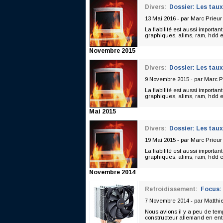
Divers:
Dossier: Les taux
13 Mai 2016 - par
Marc Prieur
La fiabilité est aussi importan
graphiques, alims, ram, hdd et
Novembre 2015
Divers:
Dossier: Les taux
9 Novembre 2015 - par
Marc P
La fiabilité est aussi importan
graphiques, alims, ram, hdd et
Mai 2015
Divers:
Dossier: Les taux
19 Mai 2015 - par
Marc Prieur
La fiabilité est aussi importan
graphiques, alims, ram, hdd et
Novembre 2014
Refroidissement:
Focus: 
7 Novembre 2014 - par
Matthi
Nous avions il y a peu de te
constructeur allemand en entr