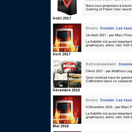
Nous vous proposons à travers
Gaming et Power User sauront 
Août 2017
Divers:
Dossier: Les taux
1er Août 2017 - par
Marc Prieu
La fiabilité est aussi importan
graphiques, alims, ram, hdd et
Avril 2017
Refroidissement:
Dossie
5 Avril 2017 - par
Matthieu Le
Quel ventirad haut de gamme c
s'affrontent dans ce comparati
Décembre 2016
Divers:
Dossier: Les taux
9 Décembre 2016 - par
Marc P
La fiabilité est aussi importan
graphiques, alims, ram, hdd et
Mai 2016