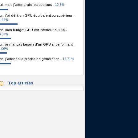
ui, mais j'attendrais les customs
- 12.3%
on, j'ai déjà un GPU équivalent ou supérieur
-
4.44%
on, mon budget GPU est inférieur à 399$
-
6.87%
on, je n'ai pas besoin d'un GPU si performant
-
1.06%
on, j'attends la prochaine génération
- 16.71%
Top articles