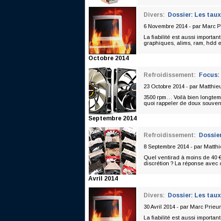
Divers:
Dossier: Les taux
6 Novembre 2014 - par
Marc P
La fiabilité est aussi importan
graphiques, alims, ram, hdd et
Octobre 2014
Refroidissement:
Focus: 
23 Octobre 2014 - par
Matthie
3500 rpm… Voilà bien longtem
quoi rappeler de doux souvenir
Septembre 2014
Refroidissement:
Dossier
8 Septembre 2014 - par
Matth
Quel ventirad à moins de 40 €
discrétion ? La réponse avec 
Avril 2014
Divers:
Dossier: Les taux
30 Avril 2014 - par
Marc Prieur
La fiabilité est aussi importan