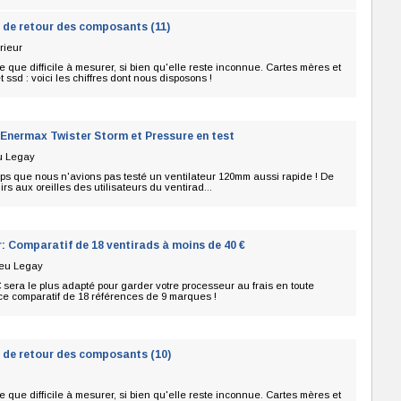
 de retour des composants (11)
rieur
te que difficile à mesurer, si bien qu'elle reste inconnue. Cartes mères et
 ssd : voici les chiffres dont nous disposons !
Enermax Twister Storm et Pressure en test
u Legay
ps que nous n'avions pas testé un ventilateur 120mm aussi rapide ! De
s aux oreilles des utilisateurs du ventirad...
: Comparatif de 18 ventirads à moins de 40 €
ieu Legay
 sera le plus adapté pour garder votre processeur au frais en toute
ce comparatif de 18 références de 9 marques !
 de retour des composants (10)
te que difficile à mesurer, si bien qu'elle reste inconnue. Cartes mères et