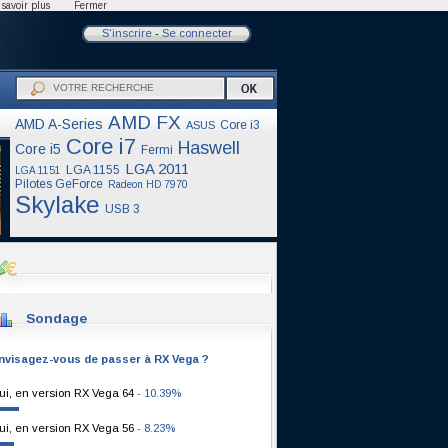
savoir plus
Fermer
S'inscrire
-
Se connecter
AMD FX
AMD A-Series
Core i3
ASUS
Core i7
Haswell
Core i5
Fermi
LGA 2011
LGA 1155
LGA 1151
Pilotes GeForce
Radeon HD 7970
Skylake
USB 3
Sondage
nvisagez-vous de passer à RX Vega ?
ui, en version RX Vega 64
- 10.39%
ui, en version RX Vega 56
- 8.23%