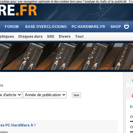
cookies pour une navigation optimale et des cookies tiers pour l'analyse du trafic et la publicité
En 
FORUM
BASE OVERCLOCKING
PC HARDWARE.FR
SHOP
phiques
Disques durs
SSD
Divers
Tout
es.
E
O
Les PC HardWare.fr !
O
rieur