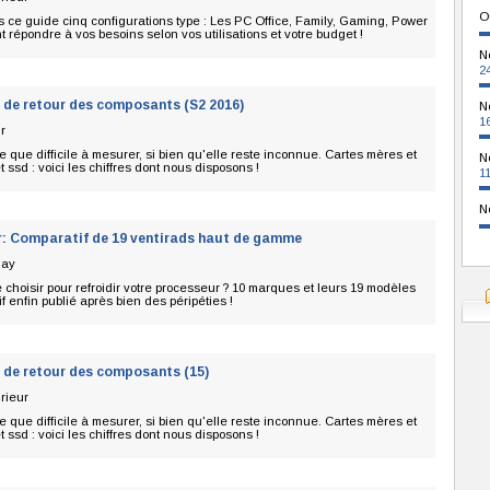
O
 ce guide cinq configurations type : Les PC Office, Family, Gaming, Power
répondre à vos besoins selon vos utilisations et votre budget !
N
2
 de retour des composants (S2 2016)
N
1
r
te que difficile à mesurer, si bien qu'elle reste inconnue. Cartes mères et
N
 ssd : voici les chiffres dont nous disposons !
1
N
r: Comparatif de 19 ventirads haut de gamme
gay
hoisir pour refroidir votre processeur ? 10 marques et leurs 19 modèles
f enfin publié après bien des péripéties !
 de retour des composants (15)
rieur
te que difficile à mesurer, si bien qu'elle reste inconnue. Cartes mères et
 ssd : voici les chiffres dont nous disposons !