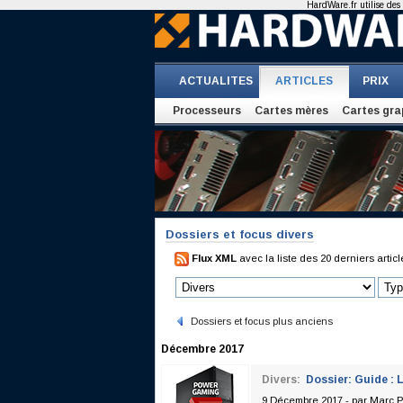
HardWare.fr utilise des 
ACTUALITES
ARTICLES
PRIX
Processeurs
Cartes mères
Cartes gra
Dossiers et focus divers
Flux XML
avec la liste des 20 derniers articl
Dossiers et focus plus anciens
Décembre 2017
Divers:
Dossier: Guide : 
9 Décembre 2017 - par
Marc P