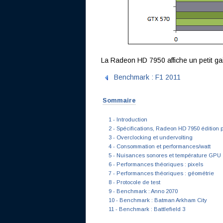
La Radeon HD 7950 affiche un petit g
Benchmark : F1 2011
Sommaire
1 - Introduction
2 - Spécifications, Radeon HD 7950 édition 
3 - Overclocking et undervolting
4 - Consommation et performances/watt
5 - Nuisances sonores et température GPU
6 - Performances théoriques : pixels
7 - Performances théoriques : géométrie
8 - Protocole de test
9 - Benchmark : Anno 2070
10 - Benchmark : Batman Arkham City
11 - Benchmark : Battlefield 3