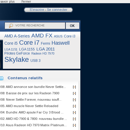
savoir plus
Fermer
S'inscrire
-
Se connecter
AMD FX
AMD A-Series
Core i3
ASUS
Core i7
Haswell
Core i5
Fermi
LGA 2011
LGA 1155
LGA 1151
Pilotes GeForce
Radeon HD 7970
Skylake
USB 3
Contenus relatifs
/08: AMD annonce son bundle Never Settle...
[
]
+
/08: Baisse de prix sur les Radeon 7900
[
]
+
/08: Never Settle Forever, nouveau souff...
[
]
+
/05: AMD muscle Never Settle Reloaded
[
]
+
/04: Bundle: AMD ajoute Far Cry 3 Blood ...
[
]
+
/02: AMD HD 7900 & 7800: nouveau bundle ...
[
]
+
/10: Asus Radeon HD 7970 Matrix Platinum...
[
]
+