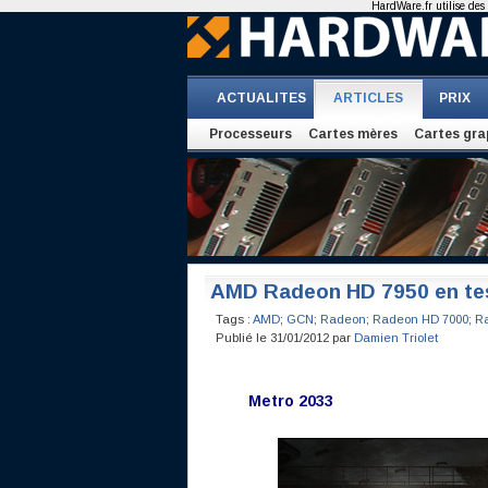
HardWare.fr utilise des 
ACTUALITES
ARTICLES
PRIX
Processeurs
Cartes mères
Cartes gra
AMD Radeon HD 7950 en te
Tags :
AMD
;
GCN
;
Radeon
;
Radeon HD 7000
;
R
Publié le 31/01/2012 par
Damien Triolet
Metro 2033