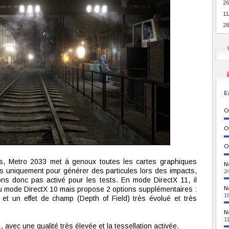
26
11
28
E
O
O
O
rds, Metro 2033 met à genoux toutes les cartes graphiques
N
s uniquement pour générer des particules lors des impacts,
2
ons donc pas activé pour les tests. En mode DirectX 11, il
u mode DirectX 10 mais propose 2 options supplémentaires :
N
1
 et un effet de champ (Depth of Field) très évolué et très
N
1
avec une qualité très élevée et la tessellation activée.