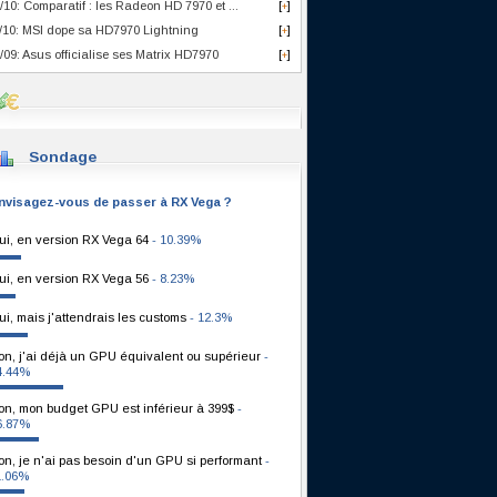
/10: Comparatif : les Radeon HD 7970 et ...
[
]
+
/10: MSI dope sa HD7970 Lightning
[
]
+
/09: Asus officialise ses Matrix HD7970
[
]
+
Sondage
nvisagez-vous de passer à RX Vega ?
ui, en version RX Vega 64
- 10.39%
ui, en version RX Vega 56
- 8.23%
ui, mais j'attendrais les customs
- 12.3%
on, j'ai déjà un GPU équivalent ou supérieur
-
4.44%
on, mon budget GPU est inférieur à 399$
-
6.87%
on, je n'ai pas besoin d'un GPU si performant
-
1.06%