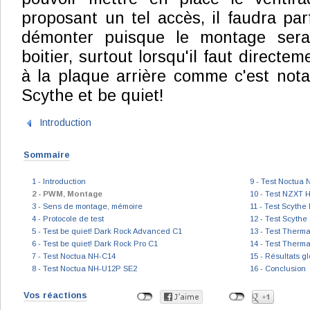
proposant un tel accès, il faudra par
démonter puisque le montage sera
boitier, surtout lorsqu'il faut directem
à la plaque arrière comme c'est not
Scythe et be quiet!
Introduction
Sommaire
1 - Introduction
9 - Test Noctua
2 - PWM, Montage
10 - Test NZXT 
3 - Sens de montage, mémoire
11 - Test Scythe
4 - Protocole de test
12 - Test Scyth
5 - Test be quiet! Dark Rock Advanced C1
13 - Test Therma
6 - Test be quiet! Dark Rock Pro C1
14 - Test Thermal
7 - Test Noctua NH-C14
15 - Résultats g
8 - Test Noctua NH-U12P SE2
16 - Conclusion
Vos réactions