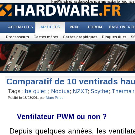
HardWare.fr utilise des cookies pour une navigation optimale et
ACTUALITES
ARTICLES
PRIX
FORUM
BASE OVERC
Processeurs
Cartes mères
Cartes graphiques
Disques durs
S
Comparatif de 10 ventirads h
Tags :
be quiet!
;
Noctua
;
NZXT
;
Scythe
;
Thermalr
Publié le 18/08/2011 par
Marc Prieur
Ventilateur PWM ou non ?
Depuis quelques années, les ventilat