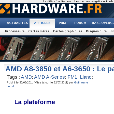
HardWare.fr utilise des cookies pour une navigation optimale et
ACTUALITES
ARTICLES
PRIX
FORUM
BASE OVERC
Processeurs
Cartes mères
Cartes graphiques
Disques durs
S
AMD A8-3850 et A6-3650 : Le p
Tags :
AMD
;
AMD A-Series
;
FM1
;
Llano
;
Publié le 30/06/2011 (Mise à jour le 22/07/2011) par
Guillaume
Louel
La plateforme