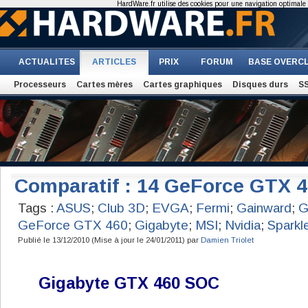
HardWare.fr utilise des cookies pour une navigation optimale et
ACTUALITES
ARTICLES
PRIX
FORUM
BASE OVERC
Processeurs
Cartes mères
Cartes graphiques
Disques durs
S
Comparatif : 14 GeForce GTX 4
Tags :
ASUS
;
Club 3D
;
EVGA
;
Fermi
;
Gainward
;
G
GeForce GTX 460
;
Gigabyte
;
MSI
;
Nvidia
;
Sparkl
Publié le 13/12/2010 (Mise à jour le 24/01/2011) par
Damien Triolet
Gigabyte GTX 460 SOC