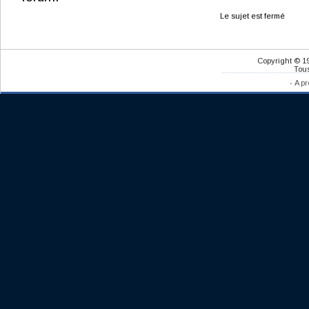
Le sujet est fermé
Copyright © 1
Tous
-
A pr