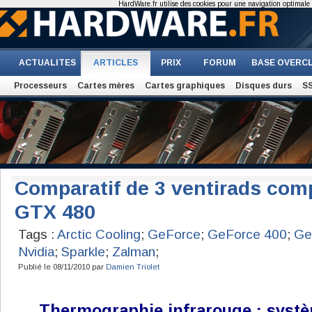
HardWare.fr utilise des cookies pour une navigation optimale et
ACTUALITES
ARTICLES
PRIX
FORUM
BASE OVERC
Processeurs
Cartes mères
Cartes graphiques
Disques durs
S
Comparatif de 3 ventirads com
GTX 480
Tags :
Arctic Cooling
;
GeForce
;
GeForce 400
;
Ge
Nvidia
;
Sparkle
;
Zalman
;
Publié le 08/11/2010 par
Damien Triolet
Thermographie infrarouge : syst