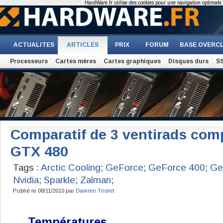
HardWare.fr utilise des cookies pour une navigation optimale et
ACTUALITES
ARTICLES
PRIX
FORUM
BASE OVERC
Processeurs
Cartes mères
Cartes graphiques
Disques durs
S
Comparatif de 3 ventirads com
GTX 480
Tags :
Arctic Cooling
;
GeForce
;
GeForce 400
;
Ge
Nvidia
;
Sparkle
;
Zalman
;
Publié le 08/11/2010 par
Damien Triolet
Températures