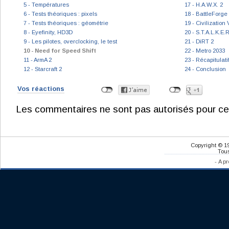
5 - Températures
17 - H.A.W.X. 2
6 - Tests théoriques : pixels
18 - BattleForge
7 - Tests théoriques : géométrie
19 - Civilization 
8 - Eyefinity, HD3D
20 - S.T.A.L.K.E.R
9 - Les pilotes, overclocking, le test
21 - DiRT 2
10 - Need for Speed Shift
22 - Metro 2033
11 - ArmA 2
23 - Récapitulat
12 - Starcraft 2
24 - Conclusion
Vos réactions
Les commentaires ne sont pas autorisés pour ce
Copyright © 1
Tous
-
A pr