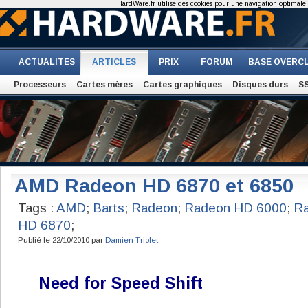
HardWare.fr utilise des cookies pour une navigation optimale et
ACTUALITES
ARTICLES
PRIX
FORUM
BASE OVERC
Processeurs
Cartes mères
Cartes graphiques
Disques durs
S
AMD Radeon HD 6870 et 6850
Tags :
AMD
;
Barts
;
Radeon
;
Radeon HD 6000
;
R
HD 6870
;
Publié le 22/10/2010 par
Damien Triolet
Need for Speed Shift