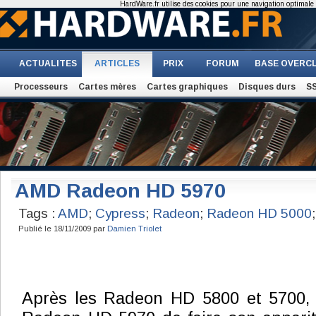
HardWare.fr utilise des cookies pour une navigation optimale et
ACTUALITES
ARTICLES
PRIX
FORUM
BASE OVERC
Processeurs
Cartes mères
Cartes graphiques
Disques durs
S
AMD Radeon HD 5970
Tags :
AMD
;
Cypress
;
Radeon
;
Radeon HD 5000
Publié le 18/11/2009 par
Damien Triolet
Après les Radeon HD 5800 et 5700, c