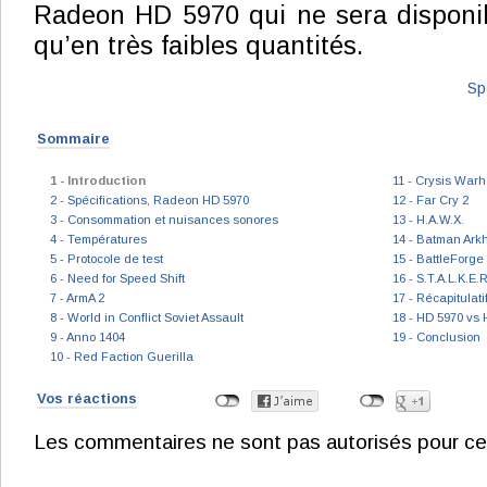
Radeon HD 5970 qui ne sera disponib
qu’en très faibles quantités.
Sp
Sommaire
1 - Introduction
11 - Crysis War
2 - Spécifications, Radeon HD 5970
12 - Far Cry 2
3 - Consommation et nuisances sonores
13 - H.A.W.X.
4 - Températures
14 - Batman Ark
5 - Protocole de test
15 - BattleForge
6 - Need for Speed Shift
16 - S.T.A.L.K.E.R
7 - ArmA 2
17 - Récapitulat
8 - World in Conflict Soviet Assault
18 - HD 5970 vs
9 - Anno 1404
19 - Conclusion
10 - Red Faction Guerilla
Vos réactions
Les commentaires ne sont pas autorisés pour ce