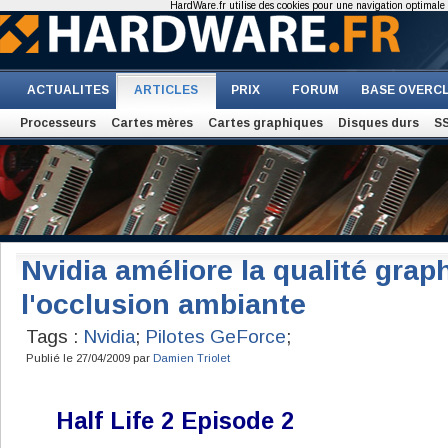
HardWare.fr utilise des cookies pour une navigation optimale et
ACTUALITES
ARTICLES
PRIX
FORUM
BASE OVERC
Processeurs
Cartes mères
Cartes graphiques
Disques durs
S
Nvidia améliore la qualité grap
l'occlusion ambiante
Tags :
Nvidia
;
Pilotes GeForce
;
Publié le 27/04/2009 par
Damien Triolet
Half Life 2 Episode 2