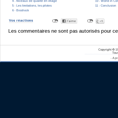
4 - Niveaux de qualité en image
10 - World in Con
5 - Les limitations, les pilotes
11 - Conclusion
6 - Bioshock
Vos réactions
Les commentaires ne sont pas autorisés pour ce
Copyright © 1
Tous
-
A pr